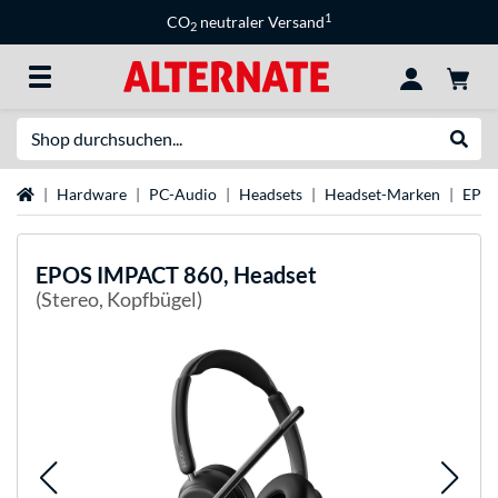
1
CO
neutraler Versand
2
Suche
Suche
Startseite
Hardware
PC-Audio
Headsets
Headset-Marken
EPOS
EPOS
IMPACT 860, Headset
(Stereo, Kopfbügel)