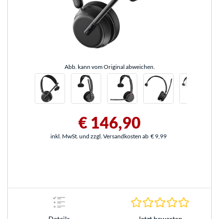
Abb. kann vom Original abweichen.
€ 146,90
inkl. MwSt. und zzgl. Versandkosten ab
€ 9,99
0.0 Stern
Jetzt bewerten
Details