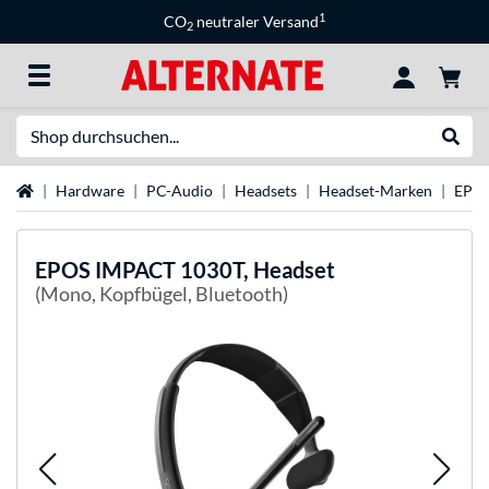
1
CO
neutraler Versand
2
Suche
Suche
Startseite
Hardware
PC-Audio
Headsets
Headset-Marken
EPOS
EPOS
IMPACT 1030T, Headset
(Mono, Kopfbügel, Bluetooth)