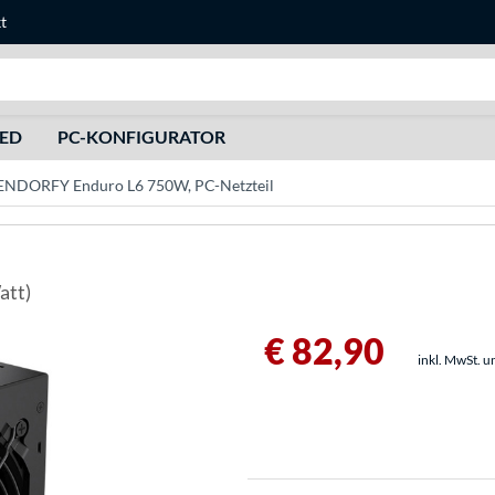
t
Suche
HED
PC-KONFIGURATOR
ENDORFY Enduro L6 750W, PC-Netzteil
att)
€ 82,90
inkl. MwSt. u