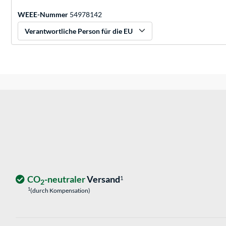
WEEE-Nummer
54978142
Verantwortliche Person für die EU
CO
-neutraler
Versand
1
2
1
(durch Kompensation)