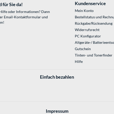
Kundenservice
 für Sie da!
Mein Konto
 Hilfe oder Informationen? Dann
ser
Email-Kontaktformular
und
Bestellstatus und Rechn
en!
Rückgabe/Rücksendung
Widerrufsrecht
PC Konfigurator
Altgeräte-/ Batterieents
Gutschein
Tinten- und Tonerfinder
Hilfe
Einfach bezahlen
Impressum