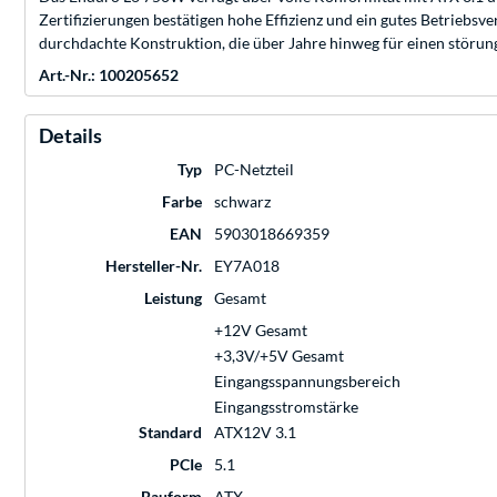
Zertifizierungen bestätigen hohe Effizienz und ein gutes Betriebsv
durchdachte Konstruktion, die über Jahre hinweg für einen störung
Art.-Nr.: 100205652
Details
Typ
PC-Netzteil
Farbe
schwarz
EAN
5903018669359
Hersteller-Nr.
EY7A018
Leistung
Gesamt
+12V Gesamt
+3,3V/+5V Gesamt
Eingangsspannungsbereich
Eingangsstromstärke
Standard
ATX12V 3.1
PCIe
5.1
Bauform
ATX