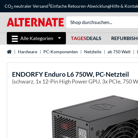
1
CO
neutraler Versand
Einfache Retouren-Abwicklung
Hilfe
&
Kontak
2
Alle Kategorien
TAGES
DEALS
REFURBIS
Startseite
Hardware
PC-Komponenten
Netzteile
ab 750 Watt
ENDORFY
Enduro L6 750W, PC-Netzteil
(schwarz, 1x 12-Pin High Power GPU, 3x PCIe, 750 W