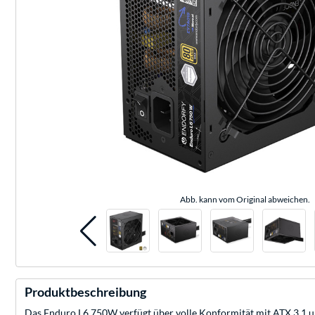
Abb. kann vom Original abweichen.
Produktbeschreibung
Das Enduro L6 750W verfügt über volle Konformität mit ATX 3.1 u