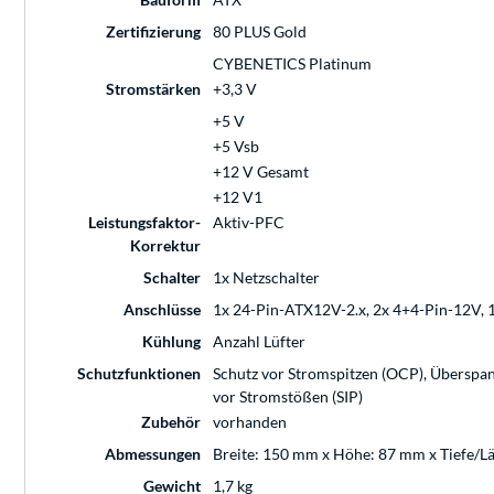
Zertifizierung
80 PLUS Gold
CYBENETICS Platinum
Stromstärken
+3,3 V
+5 V
+5 Vsb
+12 V Gesamt
+12 V1
Leistungsfaktor-
Aktiv-PFC
Korrektur
Schalter
1x Netzschalter
Anschlüsse
1x 24-Pin-ATX12V-2.x, 2x 4+4-Pin-12V, 1
Kühlung
Anzahl Lüfter
Schutzfunktionen
Schutz vor Stromspitzen (OCP), Überspan
vor Stromstößen (SIP)
Zubehör
vorhanden
Abmessungen
Breite: 150 mm x Höhe: 87 mm x Tiefe/
Gewicht
1,7 kg