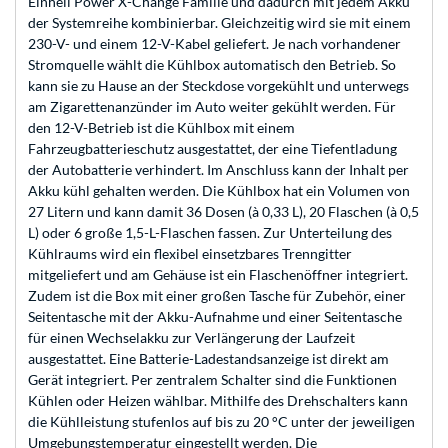
Einhell Power X-Change Familie und dadurch mit jedem Akku
der Systemreihe kombinierbar. Gleichzeitig wird sie mit einem
230-V- und einem 12-V-Kabel geliefert. Je nach vorhandener
Stromquelle wählt die Kühlbox automatisch den Betrieb. So
kann sie zu Hause an der Steckdose vorgekühlt und unterwegs
am Zigarettenanzünder im Auto weiter gekühlt werden. Für
den 12-V-Betrieb ist die Kühlbox mit einem
Fahrzeugbatterieschutz ausgestattet, der eine Tiefentladung
der Autobatterie verhindert. Im Anschluss kann der Inhalt per
Akku kühl gehalten werden. Die Kühlbox hat ein Volumen von
27 Litern und kann damit 36 Dosen (à 0,33 L), 20 Flaschen (à 0,5
L) oder 6 große 1,5-L-Flaschen fassen. Zur Unterteilung des
Kühlraums wird ein flexibel einsetzbares Trenngitter
mitgeliefert und am Gehäuse ist ein Flaschenöffner integriert.
Zudem ist die Box mit einer großen Tasche für Zubehör, einer
Seitentasche mit der Akku-Aufnahme und einer Seitentasche
für einen Wechselakku zur Verlängerung der Laufzeit
ausgestattet. Eine Batterie-Ladestandsanzeige ist direkt am
Gerät integriert. Per zentralem Schalter sind die Funktionen
Kühlen oder Heizen wählbar. Mithilfe des Drehschalters kann
die Kühlleistung stufenlos auf bis zu 20 °C unter der jeweiligen
Umgebungstemperatur eingestellt werden. Die