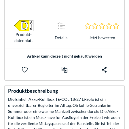
0.0 S
Produkt­
Jetzt bewerten
Details
datenblatt
Artikel kann derzeit nicht gekauft werden
Produktbeschreibung
Die Einhell Akku-Kühlbox TE-COL 18/27 Li-Solo ist ein
unverzichtbarer Begleiter im Alltag. Ob kühle Getränke im
Sommer oder eine warme Mahlzeit zwischendurch: Die Akku-
Kühlbox ist ein Must-have für Ausflüge in der Freizeit wie auch
für die verdiente Mittagspause auf der Baustelle. Sie ist Teil der