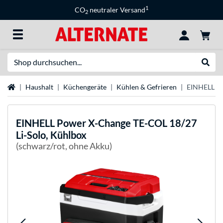
1
CO
neutraler Versand
2
Suche
Suche
Startseite
Haushalt
Küchengeräte
Kühlen & Gefrieren
EINHELL Po
EINHELL
Power X-Change TE-COL 18/27
Li-Solo, Kühlbox
(schwarz/rot, ohne Akku)