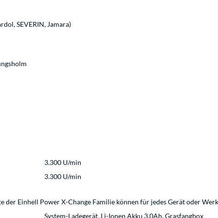
ardol, SEVERIN, Jamara)
rungsholm
3.300 U/min
3.300 U/min
te der Einhell Power X-Change Familie können für jedes Gerät oder Wer
System-Ladegerät, Li-Ionen Akku 3,0Ah, Grasfangbox