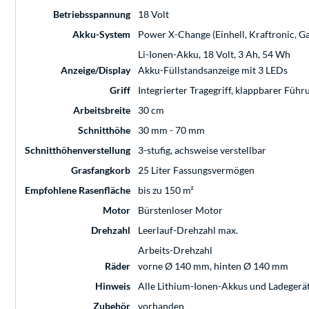
Betriebsspannung
18 Volt
Akku-System
Power X-Change (Einhell, Kraftronic, G
Li-Ionen-Akku, 18 Volt, 3 Ah, 54 Wh
Anzeige/Display
Akku-Füllstandsanzeige mit 3 LEDs
Griff
Integrierter Tragegriff, klappbarer Füh
Arbeitsbreite
30 cm
Schnitthöhe
30 mm - 70 mm
Schnitthöhenverstellung
3-stufig, achsweise verstellbar
Grasfangkorb
25 Liter Fassungsvermögen
Empfohlene Rasenfläche
bis zu 150 m²
Motor
Bürstenloser Motor
Drehzahl
Leerlauf-Drehzahl max.
Arbeits-Drehzahl
Räder
vorne Ø 140 mm, hinten Ø 140 mm
Hinweis
Alle Lithium-Ionen-Akkus und Ladegerä
Zubehör
vorhanden