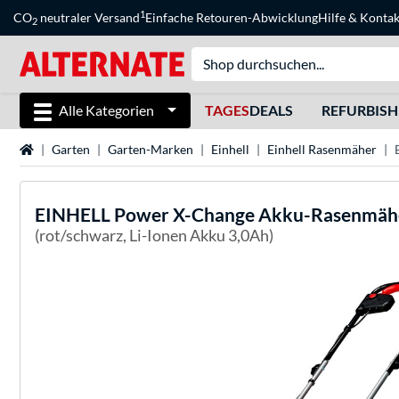
1
CO
neutraler Versand
Einfache Retouren-Abwicklung
Hilfe
&
Kontak
2
Alle Kategorien
TAGES
DEALS
REFURBIS
Startseite
Garten
Garten-Marken
Einhell
Einhell Rasenmäher
EINHELL
Power X-Change Akku-Rasenmähe
(rot/schwarz, Li-Ionen Akku 3,0Ah)