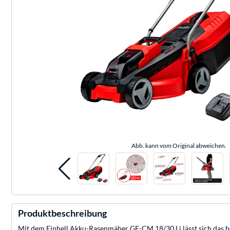
Abb. kann vom Original abweichen.
Produktbeschreibung
Mit dem Einhell Akku-Rasenmäher GE-CM 18/30 Li lässt sich das h