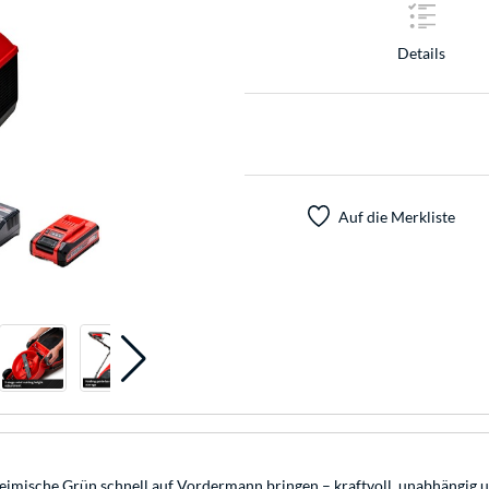
Details
Auf die Merkliste
eimische Grün schnell auf Vordermann bringen – kraftvoll, unabhängig 