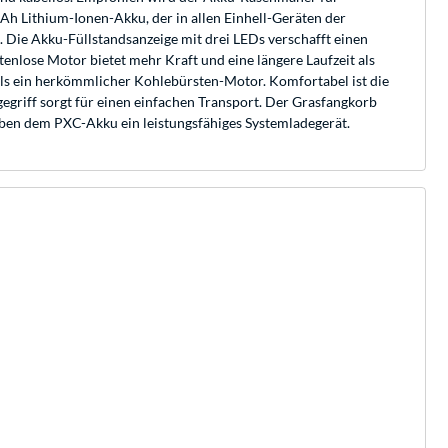
h Lithium-Ionen-Akku, der in allen Einhell-Geräten der
 Die Akku-Füllstandsanzeige mit drei LEDs verschafft einen
nlose Motor bietet mehr Kraft und eine längere Laufzeit als
ls ein herkömmlicher Kohlebürsten-Motor. Komfortabel ist die
egriff sorgt für einen einfachen Transport. Der Grasfangkorb
ben dem PXC-Akku ein leistungsfähiges Systemladegerät.