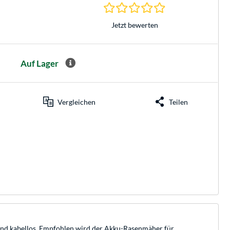
0.0 Sterne bei 0 Be
Jetzt bewerten
Auf Lager
Vergleichen
Teilen
und kabellos. Empfohlen wird der Akku-Rasenmäher für