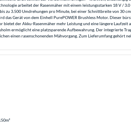
ologie arbeitet der Rasenmäher mit einem leistungsstarken 18 V / 3.0 A
is zu 3.500 Umdrehungen pro Minute, bei einer Schnittbreite von 30 cm.
rd das Gerät von dem Einhell PurePOWER Brushless Motor. Dieser bürste
bietet der Akku-Rasenmäher mehr Leistung und eine längere Laufzeit a
sholm ermöglicht eine platzsparende Aufbewahrung. Der integrierte Trag
glichen einen rasenschonenden Mähvorgang. Zum Lieferumfang gehört ne
 150m²