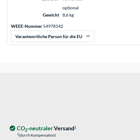
optional
Gewicht
8,6 kg
WEEE-Nummer
54978142
Verantwortliche Person für die EU
CO
-neutraler
Versand
1
2
1
(durch Kompensation)