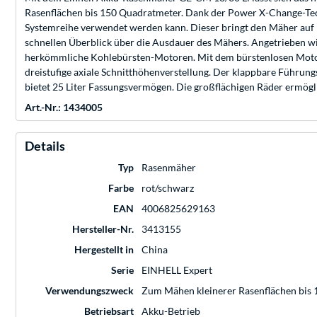
Rasenflächen bis 150 Quadratmeter. Dank der Power X-Change-Techn
Systemreihe verwendet werden kann. Dieser bringt den Mäher auf b
schnellen Überblick über die Ausdauer des Mähers. Angetrieben wi
herkömmliche Kohlebürsten-Motoren. Mit dem bürstenlosen Motor 
dreistufige axiale Schnitthöhenverstellung. Der klappbare Führung
bietet 25 Liter Fassungsvermögen. Die großflächigen Räder ermö
Art.-Nr.: 1434005
Details
Typ
Rasenmäher
Farbe
rot/schwarz
EAN
4006825629163
Hersteller-Nr.
3413155
Hergestellt in
China
Serie
EINHELL Expert
Verwendungszweck
Zum Mähen kleinerer Rasenflächen bis
Betriebsart
Akku-Betrieb