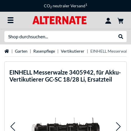
1
CO
neutraler Versand
2
Suche
Suche
Startseite
Garten
Rasenpflege
Vertikutierer
EINHELL Messerwalze 3
EINHELL
Messerwalze 3405942, für Akku-
Vertikutierer GC-SC 18/28 Li, Ersatzteil