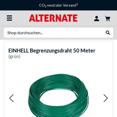
1
CO
neutraler Versand
2
Suche
Suche
EINHELL
Begrenzungsdraht 50 Meter
(grün)