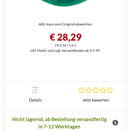
Abb. kann vom Original abweichen.
€ 28,29
(
€ 0,56
/ 1 m
)
inkl. MwSt. und zzgl. Versandkosten ab
€ 9,99
0.0 Stern
Jetzt bewerten
Details
Nicht lagernd, ab Bestellung versandfertig
in 7-12 Werktagen