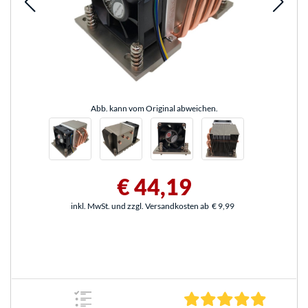
Abb. kann vom Original abweichen.
€ 44,19
inkl. MwSt. und zzgl. Versandkosten ab
€ 9,99
5.0 Stern