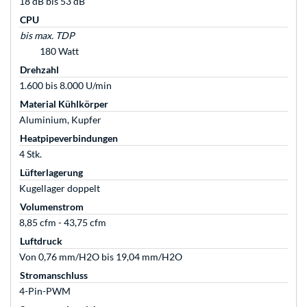
18 dB bis 53 dB
CPU
bis max. TDP
180 Watt
Drehzahl
1.600 bis 8.000 U/min
Material Kühlkörper
Aluminium, Kupfer
Heatpipeverbindungen
4 Stk.
Lüfterlagerung
Kugellager doppelt
Volumenstrom
8,85 cfm - 43,75 cfm
Luftdruck
Von 0,76 mm/H2O bis 19,04 mm/H2O
Stromanschluss
4-Pin-PWM