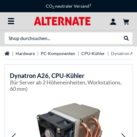
1
CO
neutraler Versand
2
Suche
Suche
Startseite
Hardware
PC-Komponenten
CPU-Kühler
Dynatron A2
Dynatron
A26, CPU-Kühler
(für Server ab 2 Höheneinheiten, Workstations,
60 mm)