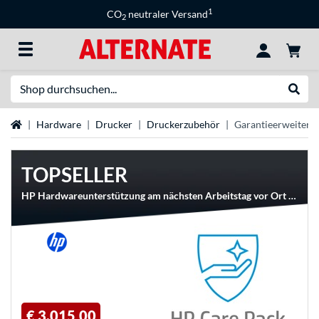
1
CO
neutraler Versand
2
Suche
Suche
Startseite
Hardware
Drucker
Druckerzubehör
Garantieerweiteru
TOPSELLER
HP Hardwareunterstützung am nächsten Arbeitstag vor Ort mit Einbehaltung defekter Medien für DesignJet T2600 (1 Rolle), 5 Jahre, Service
€ 3.015,00