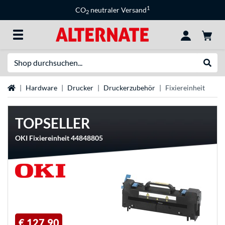
1
CO
neutraler Versand
2
Suche
Suche
Startseite
Hardware
Drucker
Druckerzubehör
Fixiereinheit
TOPSELLER
OKI Fixiereinheit 44848805
€ 127,90