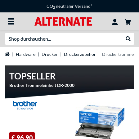
1
CO
neutraler Versand
2
Suche
Suche
Startseite
Hardware
Drucker
Druckerzubehör
Druckertrommeln
TOPSELLER
Brother Trommeleinheit DR-2000
€ 96,90