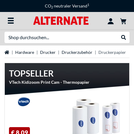
1
CO
neutraler Versand
2
Suche
Suche
Startseite
Hardware
Drucker
Druckerzubehör
Druckerpapier
TOPSELLER
VTech Kidizoom Print Cam - Thermopapier
€ 8,09