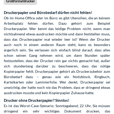
Großformatdrucker
Druckerpapier und Bürobedarf dürfen nicht fehlen!
Ob im Home Office oder im Büro: es gibt Utensilien, die an keinem
Arbeitsplatz fehlen dürfen. Dazu gehört zum Beispiel
Druckerpapier. Wer kennt das leidige Problem nicht, wenn man
nichtsahnend etwas ausdrucken möchte und dann feststellen muss,
dass das Druckerpapier mal wieder leer ist? Wenn der Drucker
auch noch in einem anderen Raum steht, kann es besonders
ärgerlich sein. Sie verlassen sich einfach blind darauf, dass alles
schon seinen Gang nehmen wird, um dann Stunden später
festzustellen, dass der Drucker rein gar nichts gemacht hat, außer
sich stundenlang darüber zu beschweren, dass das nötige
Kopierpapier fehlt. Druckerpapier gehört als Druckerzubehör zum
Bürobedarf dazu – genau wie ein Notizblock, Ringbuch,
Karteikarten oder Laminierfolie. Wer denkt, Druckerpapier sei
unwichtig, der hatte noch nie das Problem, dass er dringend etwas
ausdrucken musste und kein Kopierpapier Zuhause hatte.
Drucker ohne Druckerpapier? Sinnlos!
Es ist das Worst-Case-Szenario: Sonntagabend, 22 Uhr, Sie müssen
dringend ein sehr wichtiges Dokument drucken, das