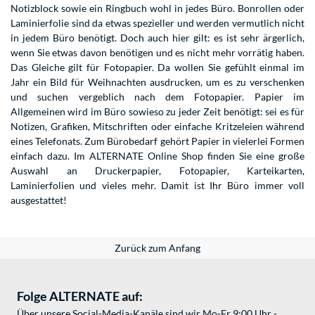
Notizblock sowie ein Ringbuch wohl in jedes Büro. Bonrollen oder
Laminierfolie sind da etwas spezieller und werden vermutlich nicht
in jedem Büro benötigt. Doch auch hier gilt: es ist sehr ärgerlich,
wenn Sie etwas davon benötigen und es nicht mehr vorrätig haben.
Das Gleiche gilt für Fotopapier. Da wollen Sie gefühlt einmal im
Jahr ein Bild für Weihnachten ausdrucken, um es zu verschenken
und suchen vergeblich nach dem Fotopapier. Papier im
Allgemeinen wird im Büro sowieso zu jeder Zeit benötigt: sei es für
Notizen, Grafiken, Mitschriften oder einfache Kritzeleien während
eines Telefonats. Zum Bürobedarf gehört Papier in vielerlei Formen
einfach dazu. Im ALTERNATE Online Shop finden Sie eine große
Auswahl an Druckerpapier, Fotopapier, Karteikarten,
Laminierfolien und vieles mehr. Damit ist Ihr Büro immer voll
ausgestattet!
Zurück zum Anfang
Folge ALTERNATE auf:
Über unsere Social-Media-Kanäle sind wir Mo-Fr 9:00 Uhr -