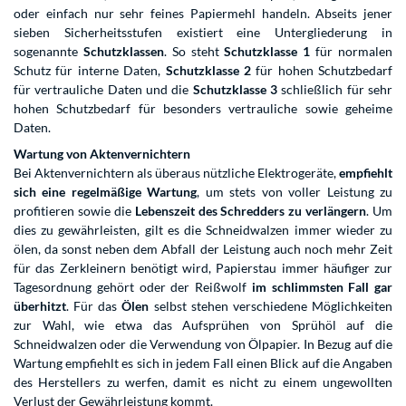
oder einfach nur sehr feines Papiermehl handeln. Abseits jener
sieben Sicherheitsstufen existiert eine Untergliederung in
sogenannte
Schutzklassen
. So steht
Schutzklasse 1
für normalen
Schutz für interne Daten,
Schutzklasse 2
für hohen Schutzbedarf
für vertrauliche Daten und die
Schutzklasse 3
schließlich für sehr
hohen Schutzbedarf für besonders vertrauliche sowie geheime
Daten.
Wartung von Aktenvernichtern
Bei Aktenvernichtern als überaus nützliche Elektrogeräte,
empfiehlt
sich eine regelmäßige Wartung
, um stets von voller Leistung zu
profitieren sowie die
Lebenszeit des Schredders zu verlängern
. Um
dies zu gewährleisten, gilt es die Schneidwalzen immer wieder zu
ölen, da sonst neben dem Abfall der Leistung auch noch mehr Zeit
für das Zerkleinern benötigt wird, Papierstau immer häufiger zur
Tagesordnung gehört oder der Reißwolf
im schlimmsten Fall gar
überhitzt
. Für das
Ölen
selbst stehen verschiedene Möglichkeiten
zur Wahl, wie etwa das Aufsprühen von Sprühöl auf die
Schneidwalzen oder die Verwendung von Ölpapier. In Bezug auf die
Wartung empfiehlt es sich in jedem Fall einen Blick auf die Angaben
des Herstellers zu werfen, damit es nicht zu einem ungewollten
Verlust der Gewährleistung kommt.