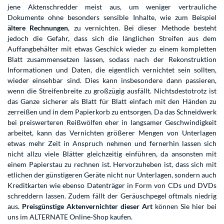
jene Aktenschredder meist aus, um weniger vertrauliche
Dokumente ohne besonders sensible Inhalte, wie zum Beispiel
ältere Rechnungen
, zu vernichten. Bei dieser Methode besteht
jedoch die Gefahr, dass sich die länglichen Streifen aus dem
Auffangbehälter mit etwas Geschick wieder zu einem kompletten
Blatt zusammensetzen lassen, sodass nach der Rekonstruktion
Informationen und Daten, die eigentlich vernichtet sein sollten,
wieder einsehbar sind. Dies kann insbesondere dann passieren,
wenn die Streifenbreite zu großzügig ausfällt. Nichtsdestotrotz ist
das Ganze sicherer als Blatt für Blatt einfach mit den Händen zu
zerreißen und in dem Papierkorb zu entsorgen. Da das Schneidwerk
bei preiswerteren Reißwölfen eher in langsamer Geschwindigkeit
arbeitet, kann das Vernichten größerer Mengen von Unterlagen
etwas mehr Zeit in Anspruch nehmen und fernerhin lassen sich
nicht allzu viele Blätter gleichzeitig einführen, da ansonsten mit
einem Papierstau zu rechnen ist. Hervorzuheben ist, dass sich mit
etlichen der günstigeren Geräte nicht nur Unterlagen, sondern auch
Kreditkarten wie ebenso Datenträger in Form von CDs und DVDs
schreddern lassen. Zudem fällt der Geräuschpegel oftmals niedrig
aus.
Preisgünstige Aktenvernichter dieser Art
können Sie hier bei
uns im ALTERNATE Online-Shop kaufen.