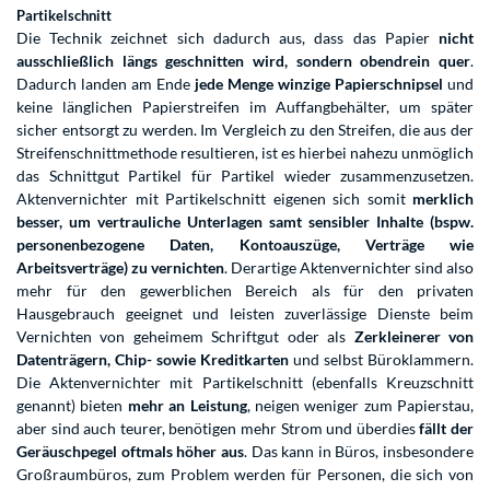
Partikelschnitt
Die Technik zeichnet sich dadurch aus, dass das Papier
nicht
ausschließlich längs geschnitten wird, sondern obendrein quer
.
Dadurch landen am Ende
jede Menge winzige Papierschnipsel
und
keine länglichen Papierstreifen im Auffangbehälter, um später
sicher entsorgt zu werden. Im Vergleich zu den Streifen, die aus der
Streifenschnittmethode resultieren, ist es hierbei nahezu unmöglich
das Schnittgut Partikel für Partikel wieder zusammenzusetzen.
Aktenvernichter mit Partikelschnitt eigenen sich somit
merklich
besser, um vertrauliche Unterlagen samt sensibler Inhalte (bspw.
personenbezogene Daten, Kontoauszüge, Verträge wie
Arbeitsverträge) zu vernichten
. Derartige Aktenvernichter sind also
mehr für den gewerblichen Bereich als für den privaten
Hausgebrauch geeignet und leisten zuverlässige Dienste beim
Vernichten von geheimem Schriftgut oder als
Zerkleinerer von
Datenträgern, Chip- sowie Kreditkarten
und selbst Büroklammern.
Die Aktenvernichter mit Partikelschnitt (ebenfalls Kreuzschnitt
genannt) bieten
mehr an Leistung
, neigen weniger zum Papierstau,
aber sind auch teurer, benötigen mehr Strom und überdies
fällt der
Geräuschpegel oftmals höher aus
. Das kann in Büros, insbesondere
Großraumbüros, zum Problem werden für Personen, die sich von