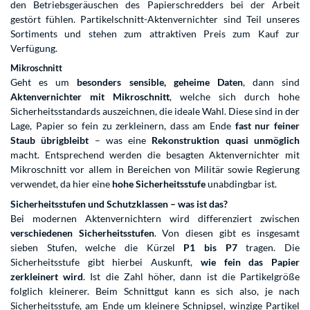
den Betriebsgeräuschen des Papierschredders bei der Arbeit
gestört fühlen. Partikelschnitt-Aktenvernichter sind Teil unseres
Sortiments und stehen zum attraktiven Preis zum Kauf zur
Verfügung.
Mikroschnitt
Geht es um
besonders sensible, geheime Daten
, dann sind
Aktenvernichter mit Mikroschnitt
, welche sich durch hohe
Sicherheitsstandards auszeichnen, die ideale Wahl. Diese sind in der
Lage, Papier so fein zu zerkleinern, dass am Ende
fast nur feiner
Staub übrigbleibt
– was eine
Rekonstruktion quasi unmöglich
macht. Entsprechend werden die besagten Aktenvernichter mit
Mikroschnitt vor allem in Bereichen von Militär sowie Regierung
verwendet, da hier eine
hohe Sicherheitsstufe
unabdingbar ist.
Sicherheitsstufen und Schutzklassen – was ist das?
Bei modernen Aktenvernichtern wird differenziert zwischen
verschiedenen Sicherheitsstufen
. Von diesen gibt es insgesamt
sieben Stufen, welche die Kürzel
P1 bis P7
tragen. Die
Sicherheitsstufe gibt hierbei Auskunft,
wie fein das Papier
zerkleinert wird
. Ist die Zahl höher, dann ist die Partikelgröße
folglich kleinerer. Beim Schnittgut kann es sich also, je nach
Sicherheitsstufe, am Ende um kleinere Schnipsel, winzige Partikel