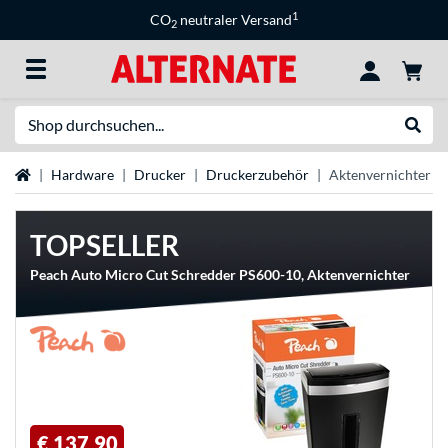
1
CO
neutraler Versand
2
Suche
Suche
Startseite
Hardware
Drucker
Druckerzubehör
Aktenvernichter
TOPSELLER
Peach Auto Micro Cut Schredder PS600-10, Aktenvernichter
€ 137,90