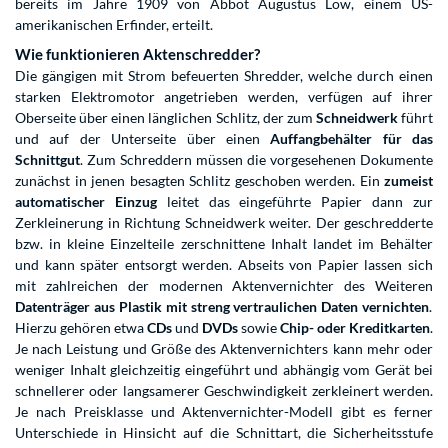
bereits im Jahre 1909 von Abbot Augustus Low, einem US-
amerikanischen Erfinder, erteilt.
Wie funktionieren Aktenschredder?
Die gängigen mit Strom befeuerten Shredder, welche durch einen
starken Elektromotor angetrieben werden, verfügen auf ihrer
Oberseite über einen länglichen Schlitz, der zum
Schneidwerk
führt
und auf der Unterseite über einen
Auffangbehälter
für das
Schnittgut
. Zum Schreddern müssen die vorgesehenen Dokumente
zunächst in jenen besagten Schlitz geschoben werden. Ein
zumeist
automatischer Einzug
leitet das eingeführte Papier dann zur
Zerkleinerung in Richtung Schneidwerk weiter. Der geschredderte
bzw. in kleine Einzelteile zerschnittene Inhalt landet im Behälter
und kann später entsorgt werden. Abseits von Papier lassen sich
mit zahlreichen der modernen Aktenvernichter des Weiteren
Datenträger aus Plastik mit streng vertraulichen Daten vernichten
.
Hierzu gehören etwa
CDs
und
DVDs
sowie
Chip- oder Kreditkarten
.
Je nach Leistung und Größe des Aktenvernichters kann mehr oder
weniger Inhalt gleichzeitig eingeführt und abhängig vom Gerät bei
schnellerer oder langsamerer Geschwindigkeit zerkleinert werden.
Je nach Preisklasse und Aktenvernichter-Modell gibt es ferner
Unterschiede in Hinsicht auf die Schnittart, die Sicherheitsstufe