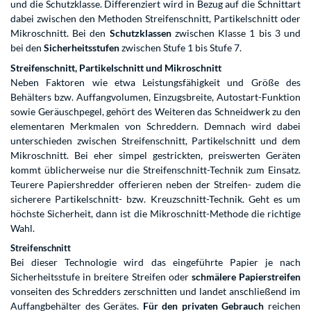
und die Schutzklasse. Differenziert wird in Bezug auf die Schnittart
dabei zwischen den Methoden Streifenschnitt, Partikelschnitt oder
Mikroschnitt. Bei den
Schutzklassen
zwischen Klasse 1 bis 3 und
bei den
Sicherheitsstufen
zwischen Stufe 1 bis Stufe 7.
Streifenschnitt, Partikelschnitt und Mikroschnitt
Neben Faktoren wie etwa Leistungsfähigkeit und Größe des
Behälters bzw. Auffangvolumen, Einzugsbreite, Autostart-Funktion
sowie Geräuschpegel, gehört des Weiteren das Schneidwerk zu den
elementaren Merkmalen von Schreddern. Demnach wird dabei
unterschieden zwischen Streifenschnitt, Partikelschnitt und dem
Mikroschnitt. Bei eher simpel gestrickten, preiswerten Geräten
kommt üblicherweise nur die Streifenschnitt-Technik zum Einsatz.
Teurere Papiershredder offerieren neben der Streifen- zudem die
sicherere Partikelschnitt- bzw. Kreuzschnitt-Technik. Geht es um
höchste Sicherheit, dann ist die Mikroschnitt-Methode die richtige
Wahl.
Streifenschnitt
Bei dieser Technologie wird das eingeführte Papier je nach
Sicherheitsstufe in breitere Streifen oder
schmälere Papierstreifen
vonseiten des Schredders zerschnitten und landet anschließend im
Auffangbehälter des Gerätes.
Für den privaten Gebrauch
reichen