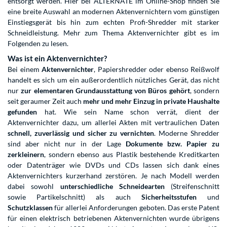
entsorgt werden. Hier bei ALTERNATE im Online-Shop finden Sie
eine breite Auswahl an modernen Aktenvernichtern vom günstigen
Einstiegsgerät bis hin zum echten Profi-Shredder mit starker
Schneidleistung. Mehr zum Thema Aktenvernichter gibt es im
Folgenden zu lesen.
Was ist ein Aktenvernichter?
Bei einem
Aktenvernichter
, Papiershredder oder ebenso Reißwolf
handelt es sich um ein außerordentlich nützliches Gerät, das nicht
nur
zur elementaren Grundausstattung von Büros gehört
, sondern
seit geraumer Zeit auch
mehr und mehr Einzug in private Haushalte
gefunden
hat. Wie sein Name schon verrät, dient der
Aktenvernichter dazu, um allerlei Akten mit vertraulichen Daten
schnell, zuverlässig und sicher zu vernichten
. Moderne Shredder
sind aber nicht nur in der Lage
Dokumente bzw. Papier zu
zerkleinern
, sondern ebenso aus Plastik bestehende Kreditkarten
oder Datenträger wie DVDs und CDs lassen sich dank eines
Aktenvernichters kurzerhand zerstören. Je nach Modell werden
dabei sowohl
unterschiedliche Schneidearten
(Streifenschnitt
sowie Partikelschnitt) als auch
Sicherheitsstufen
und
Schutzklassen
für allerlei Anforderungen geboten. Das erste Patent
für einen elektrisch betriebenen Aktenvernichten wurde übrigens