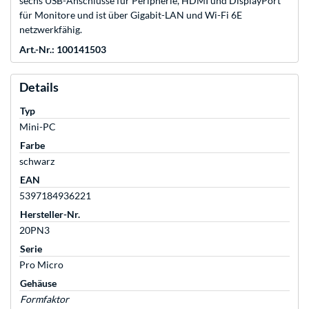
sechs USB-Anschlüsse für Peripherie, HDMI und DisplayPort
für Monitore und ist über Gigabit-LAN und Wi-Fi 6E
netzwerkfähig.
Art.-Nr.: 100141503
Details
Typ
Mini-PC
Farbe
schwarz
EAN
5397184936221
Hersteller-Nr.
20PN3
Serie
Pro Micro
Gehäuse
Formfaktor