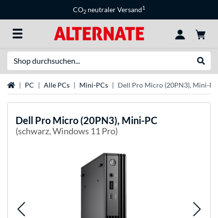
1
CO
neutraler Versand
2
Suche
Suche
Startseite
PC
Alle PCs
Mini-PCs
Dell Pro Micro (20PN3), Mini-P
Dell
Pro Micro (20PN3), Mini-PC
(schwarz, Windows 11 Pro)