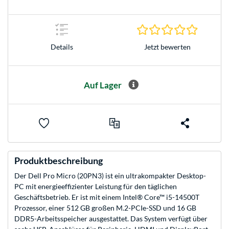
0.0 Stern
Jetzt bewerten
Details
Auf Lager
Produktbeschreibung
Der Dell Pro Micro (20PN3) ist ein ultrakompakter Desktop-
PC mit energieeffizienter Leistung für den täglichen
Geschäftsbetrieb. Er ist mit einem Intel® Core™ i5-14500T
Prozessor, einer 512 GB großen M.2-PCIe-SSD und 16 GB
DDR5-Arbeitsspeicher ausgestattet. Das System verfügt über