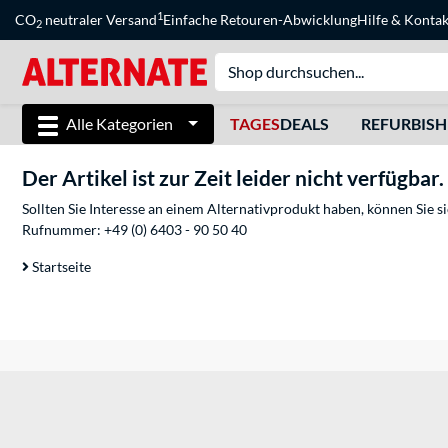
1
CO
neutraler Versand
Einfache Retouren-Abwicklung
Hilfe
&
Kontak
2
Alle Kategorien
TAGES
DEALS
REFURBIS
Der Artikel ist zur Zeit leider nicht verfügbar.
Sollten Sie Interesse an einem Alternativprodukt haben, können Sie 
Rufnummer:
+49 (0) 6403 - 90 50 40
Startseite