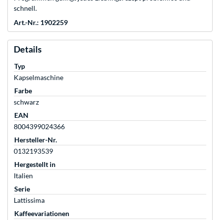
schnell.
Art.-Nr.: 1902259
Details
Typ
Kapselmaschine
Farbe
schwarz
EAN
8004399024366
Hersteller-Nr.
0132193539
Hergestellt in
Italien
Serie
Lattissima
Kaffeevariationen