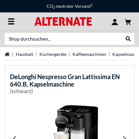
1
CO
neutraler Versand
2
Suche
Suche
Startseite
Haushalt
Küchengeräte
Kaffeemaschinen
Kapselmasch
DeLonghi
Nespresso Gran Lattissima EN
640.B, Kapselmaschine
(schwarz)