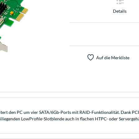
Details
Auf die Merkliste
t den PC um vier SATA/6Gb-Ports mit RAID-Funktionalität. Dank PCIe 2.0
iliegenden LowProfile-Slotblende auch in flachen HTPC- oder Serverge