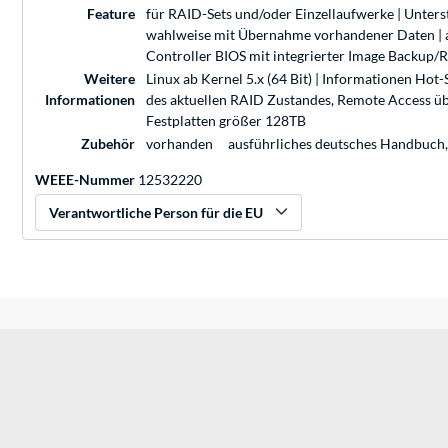
Feature
für RAID-Sets und/oder Einzellaufwerke | Unte
wahlweise mit Übernahme vorhandener Daten | a
Controller BIOS mit integrierter Image Backup/R
Weitere
Linux ab Kernel 5.x (64 Bit) | Informationen H
Informationen
des aktuellen RAID Zustandes, Remote Access üb
Festplatten größer 128TB
Zubehör
vorhanden
ausführliches deutsches Handbuch, 
WEEE-Nummer
12532220
Verantwortliche Person für die EU