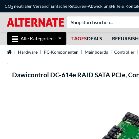
1
CO
neutraler Versand
Einfache Retouren-Abwicklung
Hilfe
&
Kontak
2
Alle Kategorien
TAGES
DEALS
REFURBIS
Startseite
Hardware
PC-Komponenten
Mainboards
Controller
Dawicontrol
DC-614e RAID SATA PCIe, Con