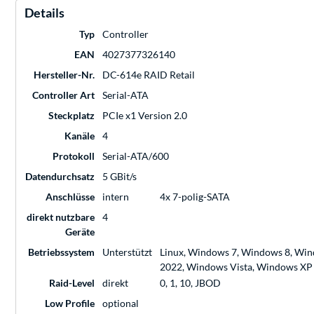
Details
Typ
Controller
EAN
4027377326140
Hersteller-Nr.
DC-614e RAID Retail
Controller Art
Serial-ATA
Steckplatz
PCIe x1 Version 2.0
Kanäle
4
Protokoll
Serial-ATA/600
Datendurchsatz
5 GBit/s
Anschlüsse
intern
4x 7-polig-SATA
direkt nutzbare
4
Geräte
Betriebssystem
Unterstützt
Linux, Windows 7, Windows 8, Win
2022, Windows Vista, Windows XP
Raid-Level
direkt
0, 1, 10, JBOD
Low Profile
optional