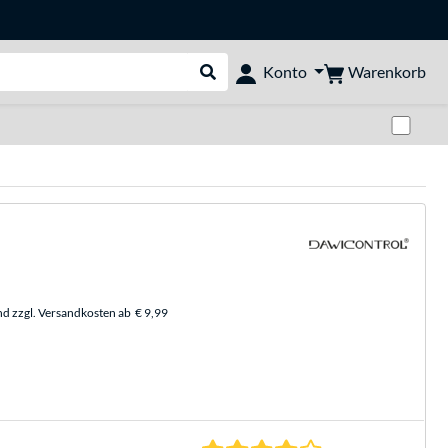
Warenkorb
Konto
Suche durchführen
Zwi
nd zzgl. Versandkosten ab
€ 9,99
4.0 Sterne bei 2 Be