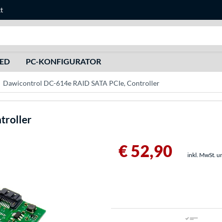
t
Suche
HED
PC-KONFIGURATOR
Dawicontrol DC-614e RAID SATA PCIe, Controller
troller
€ 52,90
inkl. MwSt. u