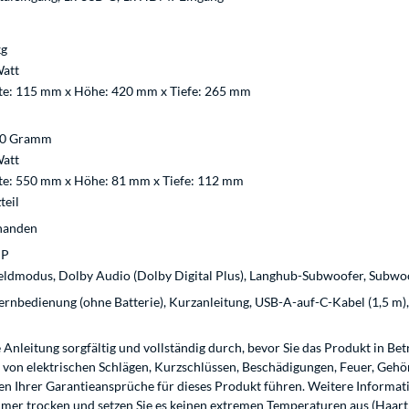
kg
att
te: 115 mm x Höhe: 420 mm x Tiefe: 265 mm
30 Gramm
att
te: 550 mm x Höhe: 81 mm x Tiefe: 112 mm
teil
handen
DP
ldmodus, Dolby Audio (Dolby Digital Plus), Langhub-Subwoofer, Subwoof
ernbedienung (ohne Batterie), Kurzanleitung, USB-A-auf-C-Kabel (1,5 m),
 Anleitung sorgfältig und vollständig durch, bevor Sie das Produkt in B
 von elektrischen Schlägen, Kurzschlüssen, Beschädigungen, Feuer, Geh
Ihrer Garantieansprüche für dieses Produkt führen. Weitere Informatio
immer trocken und setzen Sie es keinen extremen Temperaturen aus (Haar