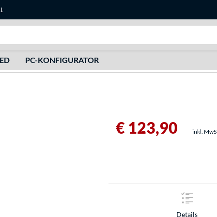
t
Suche
HED
PC-KONFIGURATOR
€ 123,90
inkl. MwS
Details