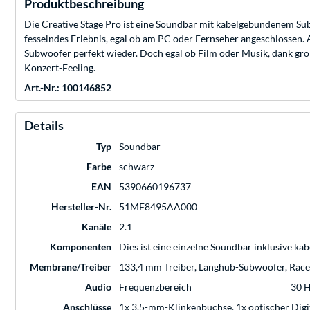
Produktbeschreibung
Die Creative Stage Pro ist eine Soundbar mit kabelgebundenem Su
fesselndes Erlebnis, egal ob am PC oder Fernseher angeschlossen. 
Subwoofer perfekt wieder. Doch egal ob Film oder Musik, dank gr
Konzert-Feeling.
Art.-Nr.: 100146852
Details
Typ
Soundbar
Farbe
schwarz
EAN
5390660196737
Hersteller-Nr.
51MF8495AA000
Kanäle
2.1
Komponenten
Dies ist eine einzelne Soundbar inklusive 
Membrane/Treiber
133,4 mm Treiber, Langhub-Subwoofer, Race
Audio
Frequenzbereich
30 H
Anschlüsse
1x 3,5-mm-Klinkenbuchse, 1x optischer Dig