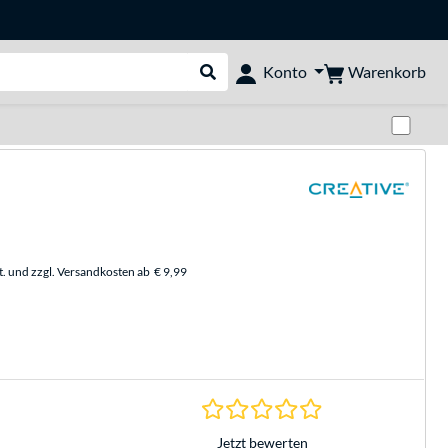
Warenkorb
Konto
Suche durchführen
Zwi
t. und zzgl. Versandkosten ab
€ 9,99
0.0 Sterne bei 0 Be
Jetzt bewerten