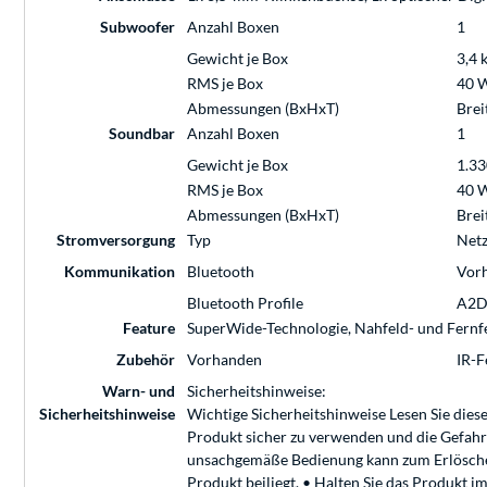
Subwoofer
Anzahl Boxen
1
Gewicht je Box
3,4 
RMS je Box
40 W
Abmessungen (BxHxT)
Brei
Soundbar
Anzahl Boxen
1
Gewicht je Box
1.3
RMS je Box
40 W
Abmessungen (BxHxT)
Brei
Stromversorgung
Typ
Netz
Kommunikation
Bluetooth
Vor
Bluetooth Profile
A2
Feature
SuperWide-Technologie, Nahfeld- und Fernfe
Zubehör
Vorhanden
IR-F
Warn- und
Sicherheitshinweise:
Sicherheitshinweise
Wichtige Sicherheitshinweise Lesen Sie diese
Produkt sicher zu verwenden und die Gefahr
unsachgemäße Bedienung kann zum Erlöschen 
Produkt beiliegt. • Halten Sie das Produkt 