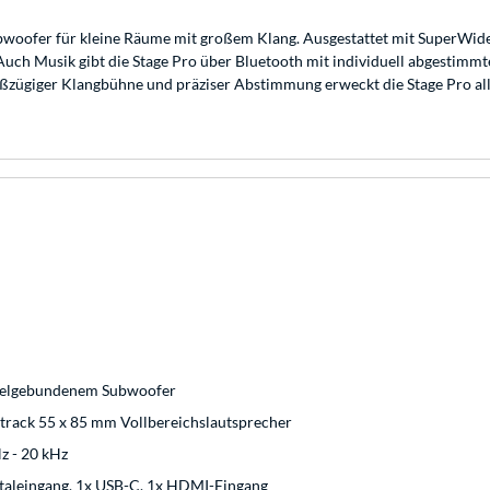
bwoofer für kleine Räume mit großem Klang. Ausgestattet mit SuperWide-
Auch Musik gibt die Stage Pro über Bluetooth mit individuell abgestimmt
oßzügiger Klangbühne und präziser Abstimmung erweckt die Stage Pro all
kabelgebundenem Subwoofer
track 55 x 85 mm Vollbereichslautsprecher
z - 20 kHz
italeingang, 1x USB-C, 1x HDMI-Eingang