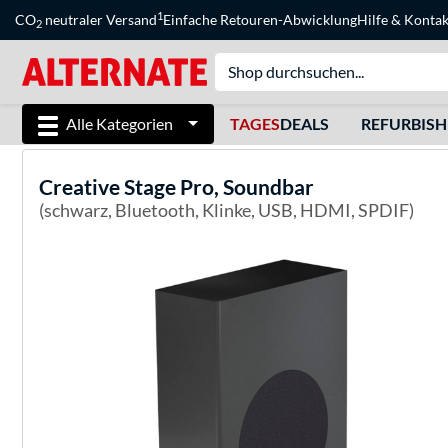
1
CO
neutraler Versand
Einfache Retouren-Abwicklung
Hilfe
&
Kontak
2
Alle Kategorien
TAGES
DEALS
REFURBIS
Creative
Stage Pro, Soundbar
(schwarz, Bluetooth, Klinke, USB, HDMI, SPDIF)