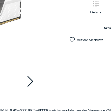
Details
Arti
Auf die Merkliste
M DDR5-6000 (PC5-48000) Speichermodulen aus der Vengeance RGB Ser