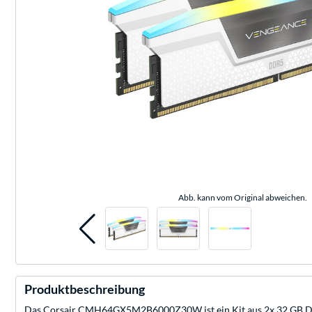
Abb. kann vom Original abweichen.
Produktbeschreibung
Das Corsair CMH64GX5M2B6000Z30W ist ein Kit aus 2x 32 GB DIM