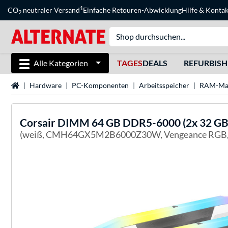
1
CO
neutraler Versand
Einfache Retouren-Abwicklung
Hilfe
&
Kontak
2
Alle Kategorien
TAGES
DEALS
REFURBIS
Startseite
Hardware
PC-Komponenten
Arbeitsspeicher
RAM-Ma
Corsair
DIMM 64 GB DDR5-6000 (2x 32 GB) 
(weiß, CMH64GX5M2B6000Z30W, Vengeance RGB,