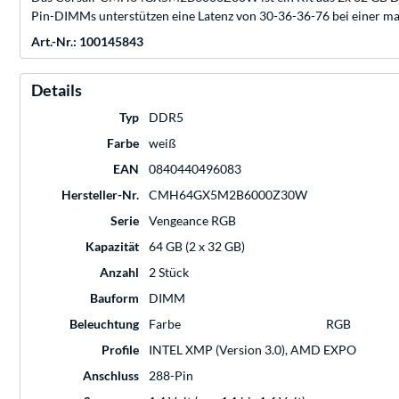
Pin-DIMMs unterstützen eine Latenz von 30-36-36-76 bei einer m
Art.-Nr.: 100145843
Details
Typ
DDR5
Farbe
weiß
EAN
0840440496083
Hersteller-Nr.
CMH64GX5M2B6000Z30W
Serie
Vengeance RGB
Kapazität
64 GB (2 x 32 GB)
Anzahl
2 Stück
Bauform
DIMM
Beleuchtung
Farbe
RGB
Profile
INTEL XMP (Version 3.0), AMD EXPO
Anschluss
288-Pin