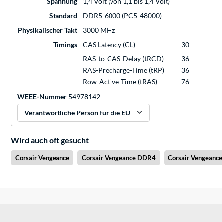
Spannung
1,4 Volt (von 1,1 bis 1,4 Volt)
Standard
DDR5-6000 (PC5-48000)
Physikalischer Takt
3000 MHz
Timings
CAS Latency (CL)
30
RAS-to-CAS-Delay (tRCD)
36
RAS-Precharge-Time (tRP)
36
Row-Active-Time (tRAS)
76
WEEE-Nummer
54978142
Verantwortliche Person für die EU
Wird auch oft gesucht
Corsair Vengeance
Corsair Vengeance DDR4
Corsair Vengeanc