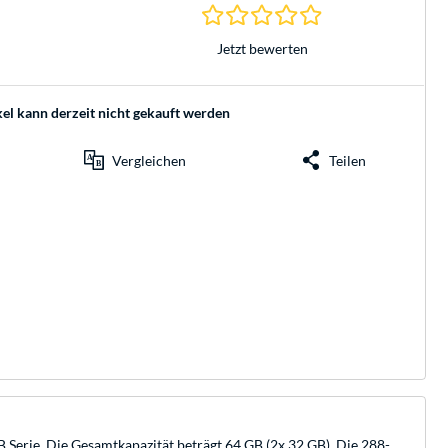
0.0 Sterne bei 0 Be
Jetzt bewerten
kel kann derzeit nicht gekauft werden
Vergleichen
Teilen
ie. Die Gesamtkapazität beträgt 64 GB (2x 32 GB). Die 288-