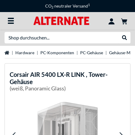
1
CO
neutraler Versand
2
Suche
Suche
Startseite
Hardware
PC-Komponenten
PC-Gehäuse
Gehäuse-Mar
Corsair
AIR 5400 LX-R LINK , Tower-
Gehäuse
(weiß, Panoramic Glass)