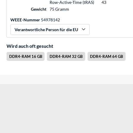
Row-Active-Time (tRAS)
43
Gewicht
75 Gramm
WEEE-Nummer
54978142
Verantwortliche Person für die EU
Wird auch oft gesucht
DDR4-RAM 16 GB
DDR4-RAM 32 GB
DDR4-RAM 64 GB