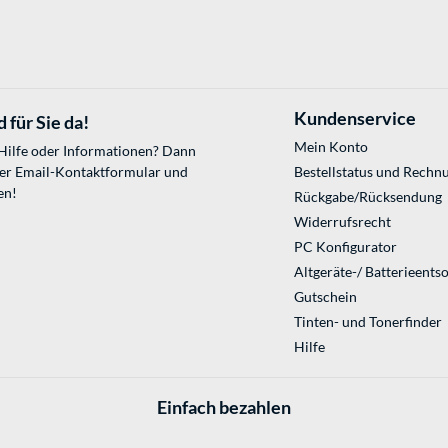
Kundenservice
 für Sie da!
Mein Konto
 Hilfe oder Informationen? Dann
ser
Email-Kontaktformular
und
Bestellstatus und Rechn
en!
Rückgabe/Rücksendung
Widerrufsrecht
PC Konfigurator
Altgeräte-/ Batterieents
Gutschein
Tinten- und Tonerfinder
Hilfe
Einfach bezahlen