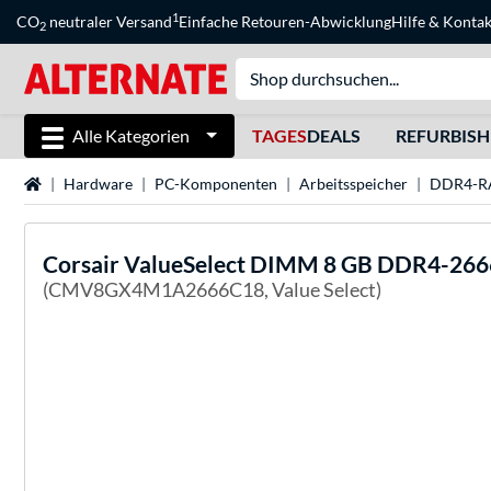
1
CO
neutraler Versand
Einfache Retouren-Abwicklung
Hilfe
&
Kontak
2
Alle Kategorien
TAGES
DEALS
REFURBIS
Startseite
Hardware
PC-Komponenten
Arbeitsspeicher
DDR4-
Corsair ValueSelect
DIMM 8 GB DDR4-2666 
(CMV8GX4M1A2666C18, Value Select)