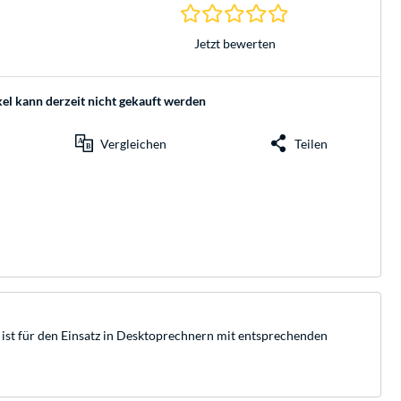
0.0 Sterne bei 0 Be
Jetzt bewerten
kel kann derzeit nicht gekauft werden
Vergleichen
Teilen
 für den Einsatz in Desktoprechnern mit entsprechenden