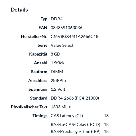
Details
Typ
DDR4
EAN
0843591063036
Hersteller-Nr.
CMV8GX4M1A2666C18
Serie
Value Select
Kapazität
8 GB
Anzahl
1 Stück
Bauform
DIMM
Anschluss
288-Pin
Spannung
1,2 Volt
Standard
DDR4-2666 (PC4-21300)
Physikalischer Takt
1333 MHz
Timings
CAS Latency (CL)
18
RAS-to-CAS-Delay (tRCD)
18
RAS-Precharge-Time (tRP)
18