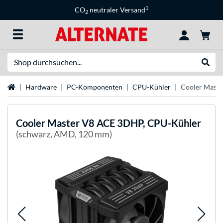
1
CO
neutraler Versand
2
Suche
Suche
Startseite
Hardware
PC-Komponenten
CPU-Kühler
Cooler Mast
Cooler Master
V8 ACE 3DHP, CPU-Kühler
(schwarz, AMD, 120 mm)