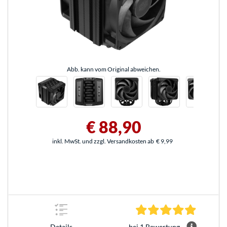
Abb. kann vom Original abweichen.
€ 88,90
inkl. MwSt. und zzgl. Versandkosten ab
€ 9,99
5.0 Stern
bei 1 Bewertung
Details