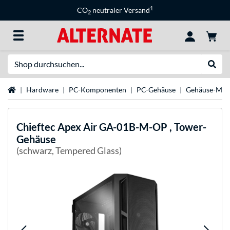
1
CO
neutraler Versand
2
Suche
Suche
Startseite
Hardware
PC-Komponenten
PC-Gehäuse
Gehäuse-Mar
Chieftec
Apex Air GA-01B-M-OP , Tower-
Gehäuse
(schwarz, Tempered Glass)