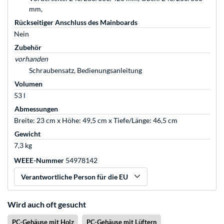
mm,
Rückseitiger Anschluss des Mainboards
Nein
Zubehör
vorhanden
Schraubensatz, Bedienungsanleitung
Volumen
53 l
Abmessungen
Breite: 23 cm x Höhe: 49,5 cm x Tiefe/Länge: 46,5 cm
Gewicht
7,3 kg
WEEE-Nummer
54978142
Verantwortliche Person für die EU
Wird auch oft gesucht
PC-Gehäuse mit Holz
PC-Gehäuse mit Lüftern