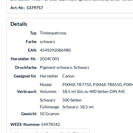
Art.-Nr.: 1379757
Details
Typ
Tintenpatrone
Farbe
schwarz
EAN
4549292086980
Hersteller-Nr.
2024C001
Druckfarbe
Pigment-schwarz, Schwarz
Geeignet für
Hersteller
Canon
Model
PIXMA TR7750, PIXMA TR8550, PIXM
Verbrauch
Volumen
18,5 ml (bis zu 400 Seiten DIN A4)
Schwarz
500 Seiten
Füllmenge
Schwarz: 18,5 ml
Gewicht
50 Gramm
WEEE-Nummer
54978142