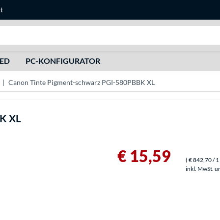
t
Suche
HED
PC-KONFIGURATOR
Canon Tinte Pigment-schwarz PGI-580PBBK XL
K XL
€ 15,59
(
€ 842,70
/ 1 
inkl. MwSt. u