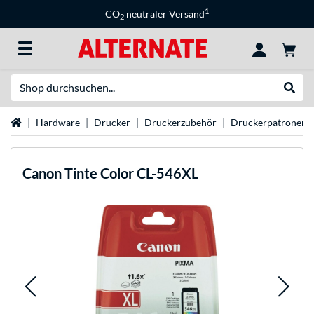
1
CO
neutraler Versand
2
Suche
Suche
Startseite
Hardware
Drucker
Druckerzubehör
Druckerpatronen
Canon
Tinte Color CL-546XL