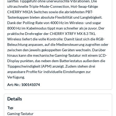
sanftes Tippgefühl ohne unerwünschte Vibrationen. Die
ultraschnelle Triple-Mode-Connection, Hot-Swap-fähige
CHERRY MX2A Switches sowie die abriebfesten PBT-
Tastenkappen bieten absolute Flexibilität und Langlebigkeit.
Dank der Polling-Rate von 4000 Hz im Wireless- und sogar
8000 Hz im Kabelmodus tippt man schneller als je zuvor. Der
praktische Drehregler der CHERRY XTRFY MX 8.3 TKL
Wireless liefert die volle Kontrolle: Damit lässt sich die RGB-
Beleuchtung anpassen, auf die Mediensteuerung zugreifen oder
zwischen den jeweils gekoppelten Geräten wechseln. Darüber
hinaus kann die mechanische Gaming-Tastatur mit einem LCD-
Display punkten, das neben dem Batteriestatus außerdem die
Tippgeschwindigkeit (APM) anzeigt. Zudem stehen drei
anpassbare Profile für individuelle Einstellungen zur
Verfügung.
Art.-Nr.: 100141074
Details
Typ
Gaming-Tastatur