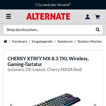
1
CO
neutraler Versand
2
Suche
Suche
Startseite
Hardware
Eingabegeräte
Tastaturen
Tastatur-Marken
CHERRY
XTRFY MX 8.3 TKL Wireless,
Gaming-Tastatur
(schwarz, DE-Layout, Cherry MX2A Red)