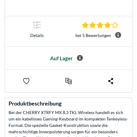
4.2 Stern
bei 5 Bewertungen
Details
Auf Lager
Produktbeschreibung
Bei der CHERRY XTRFY MX 8.3 TKL Wireless handelt es sich
um ein kabelloses Gaming-Keyboard im kompakten Tenkeyless-
Format. Die spezielle Gasket-Konstruktion sowie die
mehrschichtige Innenpolsterung sorgen für ein besonders