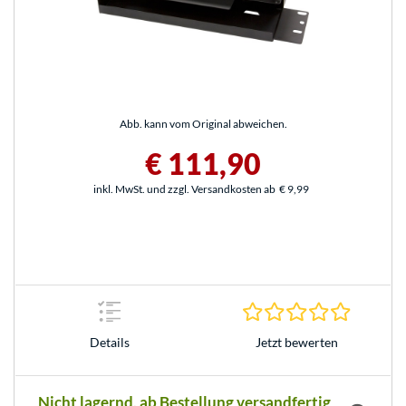
Abb. kann vom Original abweichen.
€ 111,90
inkl. MwSt. und zzgl. Versandkosten ab
€ 9,99
0.0 Stern
Jetzt bewerten
Details
Nicht lagernd, ab Bestellung versandfertig