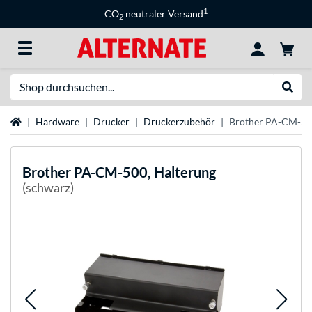
1
CO
neutraler Versand
2
Suche
Suche
Startseite
Hardware
Drucker
Druckerzubehör
Brother PA-CM-500
Brother
PA-CM-500, Halterung
(schwarz)