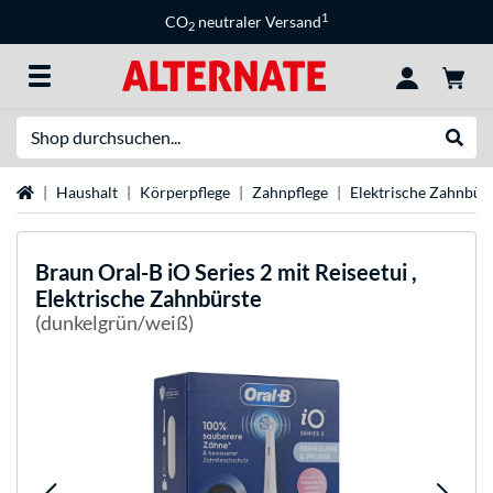
1
CO
neutraler Versand
2
Suche
Suche
Startseite
Haushalt
Körperpflege
Zahnpflege
Elektrische Zahnbür
Braun
Oral-B iO Series 2 mit Reiseetui ,
Elektrische Zahnbürste
(dunkelgrün/weiß)