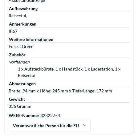
Akkustandsanzeige
Aufbewahrung
Reiseetui,
Anmerkungen
IP67
Weitere Informationen
Forest Green
Zubehör
vorhanden
1 x Aufsteckbürste, 1 x Handstück, 1 x Ladestation, 1 x
Reiseetui
Abmessungen
Breite: 94 mm x Höhe: 245 mm x Tiefe/Länge: 172 mm
Gewicht
336 Gramm
WEEE-Nummer
32322754
Verantwortliche Person für die EU