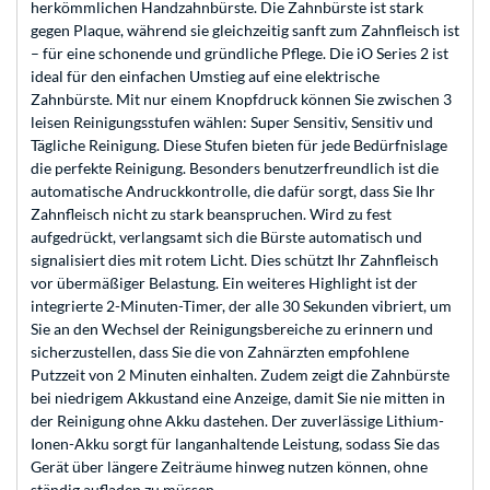
herkömmlichen Handzahnbürste. Die Zahnbürste ist stark
gegen Plaque, während sie gleichzeitig sanft zum Zahnfleisch ist
– für eine schonende und gründliche Pflege. Die iO Series 2 ist
ideal für den einfachen Umstieg auf eine elektrische
Zahnbürste. Mit nur einem Knopfdruck können Sie zwischen 3
leisen Reinigungsstufen wählen: Super Sensitiv, Sensitiv und
Tägliche Reinigung. Diese Stufen bieten für jede Bedürfnislage
die perfekte Reinigung. Besonders benutzerfreundlich ist die
automatische Andruckkontrolle, die dafür sorgt, dass Sie Ihr
Zahnfleisch nicht zu stark beanspruchen. Wird zu fest
aufgedrückt, verlangsamt sich die Bürste automatisch und
signalisiert dies mit rotem Licht. Dies schützt Ihr Zahnfleisch
vor übermäßiger Belastung. Ein weiteres Highlight ist der
integrierte 2-Minuten-Timer, der alle 30 Sekunden vibriert, um
Sie an den Wechsel der Reinigungsbereiche zu erinnern und
sicherzustellen, dass Sie die von Zahnärzten empfohlene
Putzzeit von 2 Minuten einhalten. Zudem zeigt die Zahnbürste
bei niedrigem Akkustand eine Anzeige, damit Sie nie mitten in
der Reinigung ohne Akku dastehen. Der zuverlässige Lithium-
Ionen-Akku sorgt für langanhaltende Leistung, sodass Sie das
Gerät über längere Zeiträume hinweg nutzen können, ohne
ständig aufladen zu müssen.