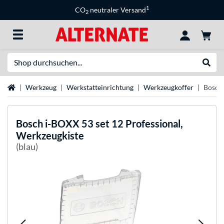
1
CO
neutraler Versand
2
Suche
Suche
Startseite
Werkzeug
Werkstatteinrichtung
Werkzeugkoffer
Bosch 
Bosch
i-BOXX 53 set 12 Professional,
Werkzeugkiste
(blau)