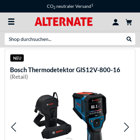
1
CO
neutraler Versand
2
Suche
Suche
NEU
Bosch
Thermodetektor GIS12V-800-16
(Retail)