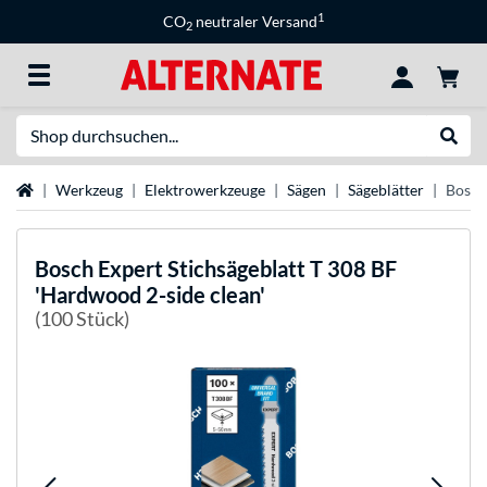
1
CO
neutraler Versand
2
Suche
Suche
Startseite
Werkzeug
Elektrowerkzeuge
Sägen
Sägeblätter
Bosch
Bosch
Expert Stichsägeblatt T 308 BF
'Hardwood 2-side clean'
(100 Stück)