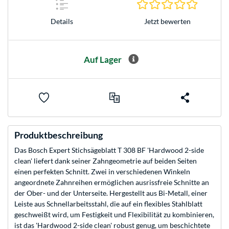
0.0 Stern
Jetzt bewerten
Details
Auf Lager
Produktbeschreibung
Das Bosch Expert Stichsägeblatt T 308 BF 'Hardwood 2-side
clean' liefert dank seiner Zahngeometrie auf beiden Seiten
einen perfekten Schnitt. Zwei in verschiedenen Winkeln
angeordnete Zahnreihen ermöglichen ausrissfreie Schnitte an
der Ober- und der Unterseite. Hergestellt aus Bi-Metall, einer
Leiste aus Schnellarbeitsstahl, die auf ein flexibles Stahlblatt
geschweißt wird, um Festigkeit und Flexibilität zu kombinieren,
ist das 'Hardwood 2-side clean' robust genug, um beschichtete