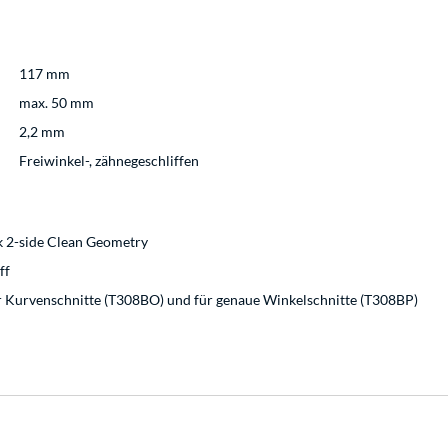
117 mm
max. 50 mm
2,2 mm
Freiwinkel-, zähnegeschliffen
nk 2-side Clean Geometry
ff
für Kurvenschnitte (T308BO) und für genaue Winkelschnitte (T308BP)