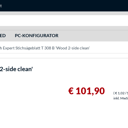
t
Suche
HED
PC-KONFIGURATOR
h Expert Stichsägeblatt T 308 B 'Wood 2-side clean'
2-side clean'
€ 101,90
(
€ 1,02
/ 
inkl. MwS