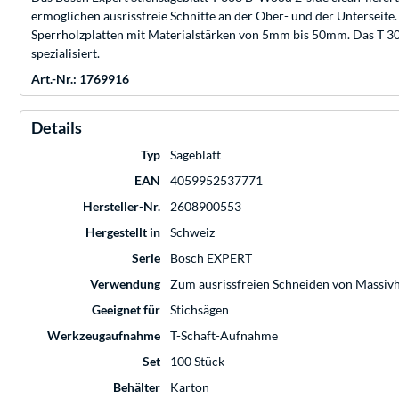
ermöglichen ausrissfreie Schnitte an der Ober- und der Unterseite
Sperrholzplatten mit Materialstärken von 5mm bis 50mm. Das T 308 
spezialisiert.
Art.-Nr.: 1769916
Details
Typ
Sägeblatt
EAN
4059952537771
Hersteller-Nr.
2608900553
Hergestellt in
Schweiz
Serie
Bosch EXPERT
Verwendung
Zum ausrissfreien Schneiden von Massivho
Geeignet für
Stichsägen
Werkzeugaufnahme
T-Schaft-Aufnahme
Set
100 Stück
Behälter
Karton