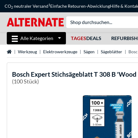
1
CO
neutraler Versand
Einfache Retouren-Abwicklung
Hilfe
&
Kontak
2
Alle Kategorien
TAGES
DEALS
REFURBIS
Startseite
Werkzeug
Elektrowerkzeuge
Sägen
Sägeblätter
Bosc
Bosch
Expert Stichsägeblatt T 308 B 'Wood 
(100 Stück)