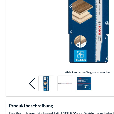
Abb. kann vom Original abweichen.
Produktbeschreibung
Das Bosch Expert Stichsägeblatt T 308 B 'Wood 2-side clean' liefe