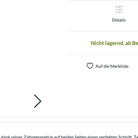
Details
Nicht lagernd, ab B
Auf die Merkliste
rt dank seiner Zahngeometrie auf beiden Seiten einen perfekten Schnitt