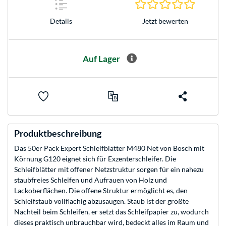
0.0 Stern
Jetzt bewerten
Details
Auf Lager
Produktbeschreibung
Das 50er Pack Expert Schleifblätter M480 Net von Bosch mit
Körnung G120 eignet sich für Exzenterschleifer. Die
Schleifblätter mit offener Netzstruktur sorgen für ein nahezu
staubfreies Schleifen und Aufrauen von Holz und
Lackoberflächen. Die offene Struktur ermöglicht es, den
Schleifstaub vollflächig abzusaugen. Staub ist der größte
Nachteil beim Schleifen, er setzt das Schleifpapier zu, wodurch
dieses praktisch unbrauchbar wird, bedeckt alles im Raum und