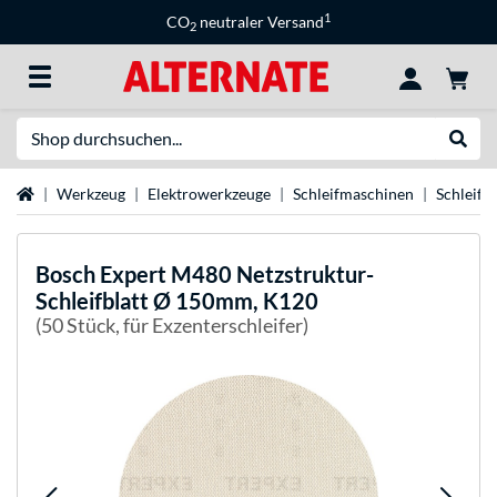
1
CO
neutraler Versand
2
Suche
Suche
Startseite
Werkzeug
Elektrowerkzeuge
Schleifmaschinen
Schleifmi
Bosch
Expert M480 Netzstruktur-
Schleifblatt Ø 150mm, K120
(50 Stück, für Exzenterschleifer)