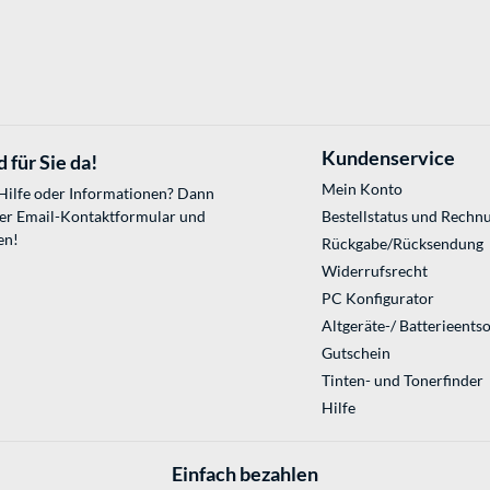
Kundenservice
 für Sie da!
Mein Konto
 Hilfe oder Informationen? Dann
ser
Email-Kontaktformular
und
Bestellstatus und Rechn
en!
Rückgabe/Rücksendung
Widerrufsrecht
PC Konfigurator
Altgeräte-/ Batterieents
Gutschein
Tinten- und Tonerfinder
Hilfe
Einfach bezahlen