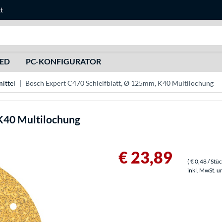
t
Suche
HED
PC-KONFIGURATOR
mittel
Bosch Expert C470 Schleifblatt, Ø 125mm, K40 Multilochung
 K40 Multilochung
€ 23,89
(
€ 0,48
/ Stü
inkl. MwSt. u