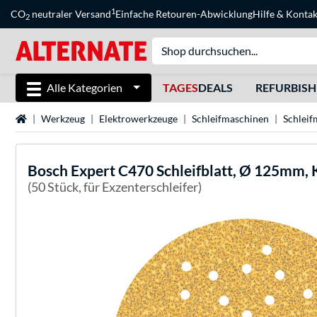
1
CO
neutraler Versand
Einfache Retouren-Abwicklung
Hilfe
&
Kontak
2
Alle Kategorien
TAGES
DEALS
REFURBIS
Startseite
Werkzeug
Elektrowerkzeuge
Schleifmaschinen
Schleif
Bosch
Expert C470 Schleifblatt, Ø 125mm,
(50 Stück, für Exzenterschleifer)