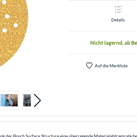
Details
Nicht lagernd, ab B
Auf die Merkliste
nk der Bosch Surface Structure eine überragende Materialabtragsrate bei