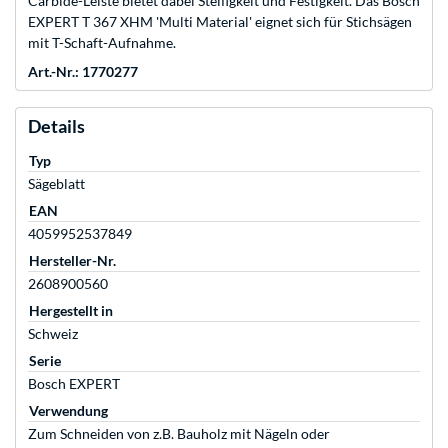
Carbide-Leiste bietet dabei Steifigkeit und Festigkeit. Das Bosch
EXPERT T 367 XHM 'Multi Material' eignet sich für Stichsägen
mit T-Schaft-Aufnahme.
Art.-Nr.: 1770277
Details
Typ
Sägeblatt
EAN
4059952537849
Hersteller-Nr.
2608900560
Hergestellt in
Schweiz
Serie
Bosch EXPERT
Verwendung
Zum Schneiden von z.B. Bauholz mit Nägeln oder