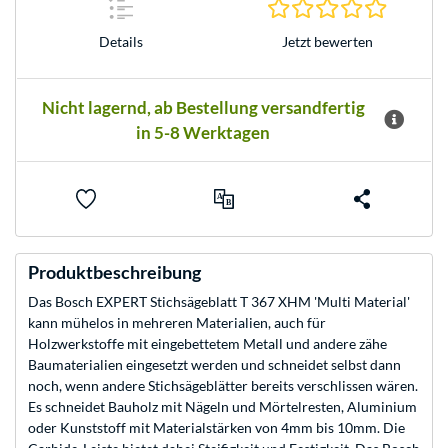
0.0 Stern
Jetzt bewerten
Details
Nicht lagernd, ab Bestellung versandfertig
in 5-8 Werktagen
Produktbeschreibung
Das Bosch EXPERT Stichsägeblatt T 367 XHM 'Multi Material'
kann mühelos in mehreren Materialien, auch für
Holzwerkstoffe mit eingebettetem Metall und andere zähe
Baumaterialien eingesetzt werden und schneidet selbst dann
noch, wenn andere Stichsägeblätter bereits verschlissen wären.
Es schneidet Bauholz mit Nägeln und Mörtelresten, Aluminium
oder Kunststoff mit Materialstärken von 4mm bis 10mm. Die