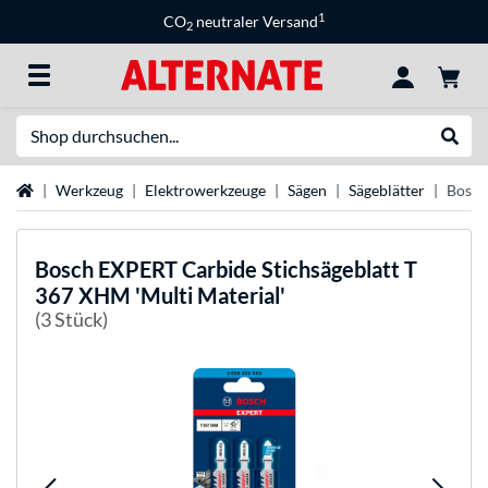
1
CO
neutraler Versand
2
Suche
Suche
Startseite
Werkzeug
Elektrowerkzeuge
Sägen
Sägeblätter
Bosch
Bosch
EXPERT Carbide Stichsägeblatt T
367 XHM 'Multi Material'
(3 Stück)