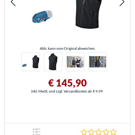
Abb. kann vom Original abweichen.
€ 145,90
inkl. MwSt. und zzgl. Versandkosten ab
€ 9,99
0.0 Stern