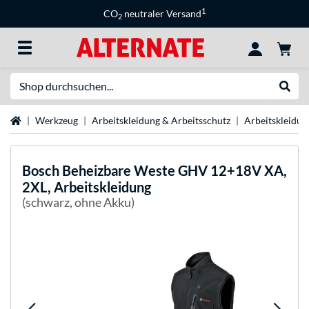
1
CO
neutraler Versand
2
Suche
Suche
Startseite
Werkzeug
Arbeitskleidung & Arbeitsschutz
Arbeitskleidun
Bosch
Beheizbare Weste GHV 12+18V XA,
2XL, Arbeitskleidung
(schwarz, ohne Akku)