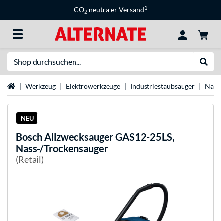
1
CO
neutraler Versand
2
Suche
Suche
Startseite
Werkzeug
Elektrowerkzeuge
Industriestaubsauger
Nass
NEU
Bosch
Allzwecksauger GAS12-25LS,
Nass-/Trockensauger
(Retail)