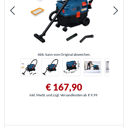
Abb. kann vom Original abweichen.
€ 167,90
inkl. MwSt. und zzgl. Versandkosten ab
€ 9,99