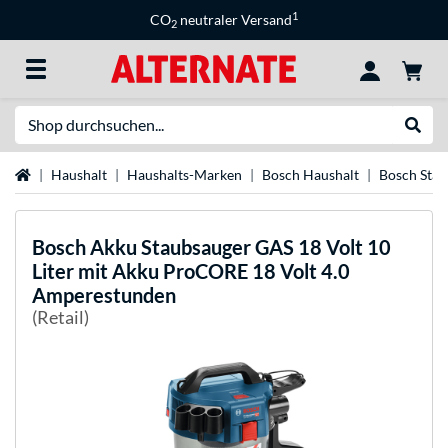
1
CO
neutraler Versand
2
Suche
Suche
Startseite
Haushalt
Haushalts-Marken
Bosch Haushalt
Bosch Stau
Bosch
Akku Staubsauger GAS 18 Volt 10
Liter mit Akku ProCORE 18 Volt 4.0
Amperestunden
(Retail)