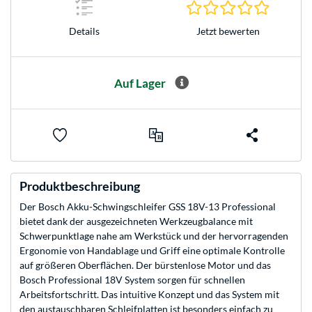
0.0 Stern
Jetzt bewerten
Details
Auf Lager
Produktbeschreibung
Der Bosch Akku-Schwingschleifer GSS 18V-13 Professional
bietet dank der ausgezeichneten Werkzeugbalance mit
Schwerpunktlage nahe am Werkstück und der hervorragenden
Ergonomie von Handablage und Griff eine optimale Kontrolle
auf größeren Oberflächen. Der bürstenlose Motor und das
Bosch Professional 18V System sorgen für schnellen
Arbeitsfortschritt. Das intuitive Konzept und das System mit
den austauschbaren Schleifplatten ist besonders einfach zu