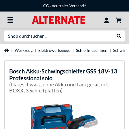
1
CO
neutraler Versand
2
Suche
Suche
Startseite
Werkzeug
Elektrowerkzeuge
Schleifmaschinen
Schwings
Bosch
Akku-Schwingschleifer GSS 18V-13
Professional solo
(blau/schwarz, ohne Akku und Ladegerät, in L-
BOXX, 3 Schleifplatten)