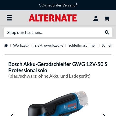
1
CO
neutraler Versand
2
Suche
Suche
Startseite
Werkzeug
Elektrowerkzeuge
Schleifmaschinen
Schleifer
Bosch
Akku-Geradschleifer GWG 12V-50 S
Professional solo
(blau/schwarz, ohne Akku und Ladegerät)