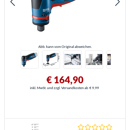
Abb. kann vom Original abweichen.
€ 164,90
inkl. MwSt. und zzgl. Versandkosten ab
€ 9,99
0.0 Stern