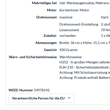
Mehrteiliges Set
inkl. Werkzeugeinsätze, Mehrere
Motor
bürstenloser Motor
Drehmoment
maximal
Hart:
Drehmoment-Einstellung
2-stuf
Lösemoment
70 N
Zubehör
vorhanden
1 x A
Abmessungen
Breite: 36 cm x Höhe: 15,1 cm x 
Gewicht
920 Gramm
Warn- und Sicherheitshinweise
Warnhinweise:
H252 - In großen Mengen selbster
EUH 210 - Sicherheitsdatenblatt a
Achtung: Mit Schutzausrüstung z
Achtung: Produkt enthält Batteri
WEEE-Nummer
54978142
Verantwortliche Person für die EU