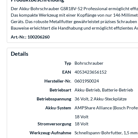
Der Akku-Bohrschrauber GSR18V-52 Professional ermöglicht eff
Das kompakte Werkzeug mit einer Kopflänge von nur 146 Millimeter
Geräts. Das robuste Metallfutter gewährleistet präzises Schrauben 
Bauweise erleichtert die Handhabung und ermöglicht effizientes 
Art.-Nr.: 100206260
Details
Typ
Bohrschrauber
EAN
4053423656152
Hersteller-Nr.
06019S0024
Betriebsart
Akku-Betrieb, Batterie-Betrieb
Betriebsspannung
36 Volt, 2 Akku-Steckplätze
Akku-System
AMPShare Alliance (Bosch Profess
18 Volt
Stromversorgung
18 Volt
Werkzeug-Aufnahme
Schnellspann-Bohrfutter, 1,5 mm