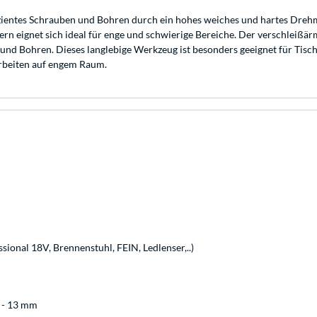
izientes Schrauben und Bohren durch ein hohes weiches und hartes Dr
n eignet sich ideal für enge und schwierige Bereiche. Der verschleißär
und Bohren. Dieses langlebige Werkzeug ist besonders geeignet für Tisch
Arbeiten auf engem Raum.
ional 18V, Brennenstuhl, FEIN, Ledlenser,..)
 - 13 mm