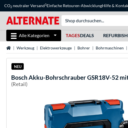
1
CO
neutraler Versand
Einfache Retouren-Abwicklung
Hilfe
&
Kontak
2
Alle Kategorien
TAGES
DEALS
REFURBIS
Startseite
Werkzeug
Elektrowerkzeuge
Bohrer
Bohrmaschinen
NEU
Bosch
Akku-Bohrschrauber GSR18V-52 mit 2
(Retail)