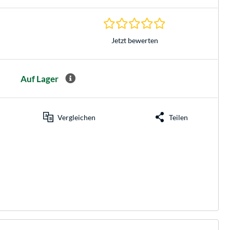
0.0 Sterne bei 0 Be
Jetzt bewerten
Auf Lager
Vergleichen
Teilen