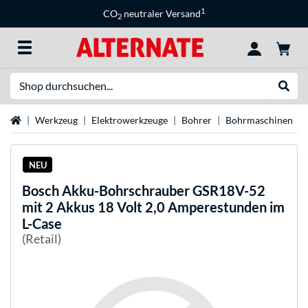
1
CO
neutraler Versand
2
Suche
Suche
Startseite
Werkzeug
Elektrowerkzeuge
Bohrer
Bohrmaschinen
NEU
Bosch
Akku-Bohrschrauber GSR18V-52
mit 2 Akkus 18 Volt 2,0 Amperestunden im
L-Case
(Retail)