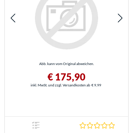
Abb. kann vom Original abweichen.
€ 175,90
inkl. MwSt. und zzgl. Versandkosten ab
€ 9,99
0.0 Stern