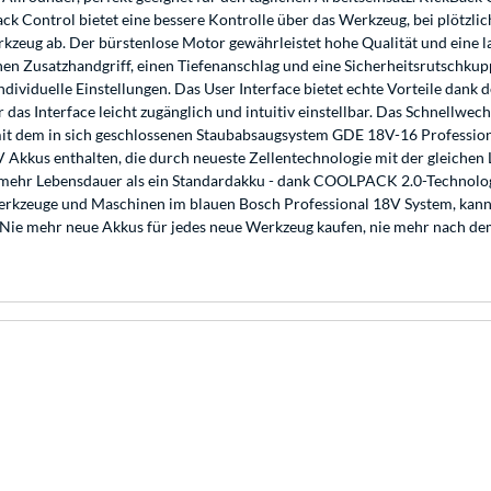
ack Control bietet eine bessere Kontrolle über das Werkzeug, bei plötz
rkzeug ab. Der bürstenlose Motor gewährleistet hohe Qualität und eine l
en Zusatzhandgriff, einen Tiefenanschlag und eine Sicherheitsrutschkup
ividuelle Einstellungen. Das User Interface bietet echte Vorteile dank 
r das Interface leicht zugänglich und intuitiv einstellbar. Das Schnellw
t dem in sich geschlossenen Staubabsaugsystem GDE 18V-16 Professional
kus enthalten, die durch neueste Zellentechnologie mit der gleichen L
ehr Lebensdauer als ein Standardakku - dank COOLPACK 2.0-Technologie
e Werkzeuge und Maschinen im blauen Bosch Professional 18V System, ka
Nie mehr neue Akkus für jedes neue Werkzeug kaufen, nie mehr nach dem 