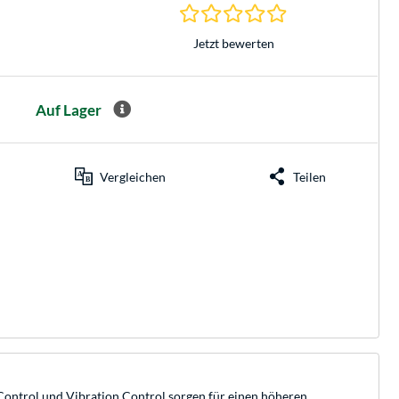
0.0 Sterne bei 0 Be
Jetzt bewerten
Auf Lager
Vergleichen
Teilen
Control und Vibration Control sorgen für einen höheren