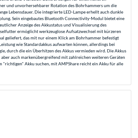
licher und unvorhersehbarer Rotation des Bohrhammers um die
ange Lebensdauer. Die integrierte LED-Lampe erhellt auch dunkle
plung. Sein eingebautes Bluetooth Connectivity-Modul bietet eine
deutlicher Anzeige des Akkustatus und Visualisierung des
echselfutter ermöglicht werkzeuglose Aufsatzwechsel mit kürzeren
 geliefert, das mit nur einem Klick am Bohrhammer befestigt
eistung wie Standardakkus aufwarten können, allerdings bei
, durch die ein Überhitzen des Akkus vermieden wird. Die Akkus
nn aber auch markenübergreifend mit zahlreichen weiteren Geräten
"richtigen" Akku suchen, mit AMPShare reicht ein Akku für alle