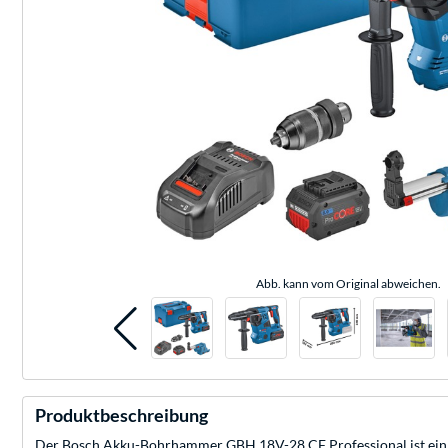
Abb. kann vom Original abweichen.
Produktbeschreibung
Der Bosch Akku-Bohrhammer GBH 18V-28 CF Professional ist ein All