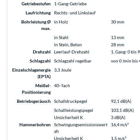
Getriebestufen
1-Gang-Getriebe
Laufrichtung
Rechts- und Linkslauf
Bohrleistung Ø
in Holz
30 mm
max.
in Stahl
13 mm
in Stein, Beton
28 mm
Drehzahl
Leerlauf-Drehzahl
1. Gang: 0 bis
Schlagzahl
Schlagzahl regelbar
von 0 /min bis 
Einzelschlagenergie
3,3 Joule
(EPTA)
Meißel-
40- fach
Positionierung
Betriebsgeräusch
Schalldruckpegel
92,1 dB(A)
Schallleistungspegel
103,1 dB(A)
Unsicherheit K
3 dB(A)
Hammerbohren
Schwingungsemissionswert
16,4 m/s²
ah
Unsicherheit K
1,5 m/s²