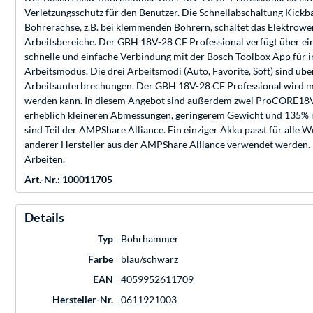
Verletzungsschutz für den Benutzer. Die Schnellabschaltung Kickb
Bohrerachse, z.B. bei klemmenden Bohrern, schaltet das Elektrowe
Arbeitsbereiche. Der GBH 18V-28 CF Professional verfügt über ein
schnelle und einfache Verbindung mit der Bosch Toolbox App für ind
Arbeitsmodus. Die drei Arbeitsmodi (Auto, Favorite, Soft) sind übe
Arbeitsunterbrechungen. Der GBH 18V-28 CF Professional wird mi
werden kann. In diesem Angebot sind außerdem zwei ProCORE18V Ak
erheblich kleineren Abmessungen, geringerem Gewicht und 135% m
sind Teil der AMPShare Alliance. Ein einziger Akku passt für all
anderer Hersteller aus der AMPShare Alliance verwendet werden. 
Arbeiten.
Art.-Nr.: 100011705
Details
Typ
Bohrhammer
Farbe
blau/schwarz
EAN
4059952611709
Hersteller-Nr.
0611921003