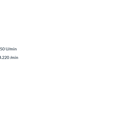
 950 U/min
4.220 /min