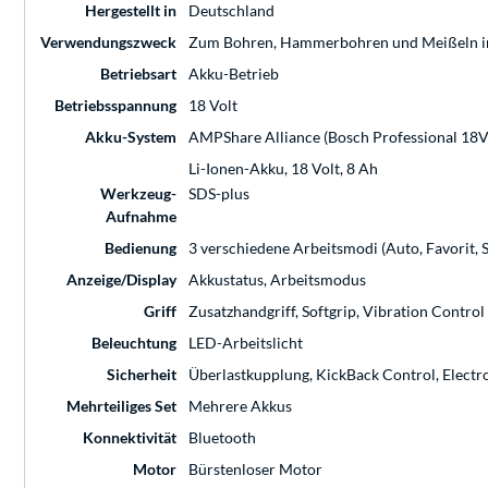
Hergestellt in
Deutschland
Verwendungszweck
Zum Bohren, Hammerbohren und Meißeln in
Betriebsart
Akku-Betrieb
Betriebsspannung
18 Volt
Akku-System
AMPShare Alliance (Bosch Professional 18V, 
Li-Ionen-Akku, 18 Volt, 8 Ah
Werkzeug-
SDS-plus
Aufnahme
Bedienung
3 verschiedene Arbeitsmodi (Auto, Favorit, S
Anzeige/Display
Akkustatus, Arbeitsmodus
Griff
Zusatzhandgriff, Softgrip, Vibration Control
Beleuchtung
LED-Arbeitslicht
Sicherheit
Überlastkupplung, KickBack Control, Electr
Mehrteiliges Set
Mehrere Akkus
Konnektivität
Bluetooth
Motor
Bürstenloser Motor