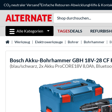
1
CO
neutraler Versand
Einfache Retouren-Abwicklung
Hilfe
&
Kontak
2
Alle Kategorien
TAGES
DEALS
REFURBIS
Startseite
Werkzeug
Elektrowerkzeuge
Bohrer
Bohrhammer
B
Bosch
Akku-Bohrhammer GBH 18V-28 CF Pr
(blau/schwarz, 2x Akku ProCORE18V 8,0Ah, Bluetoo