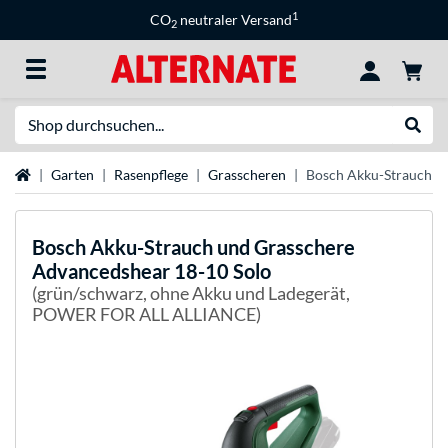
1
CO
neutraler Versand
2
Suche
Suche
Startseite
Garten
Rasenpflege
Grasscheren
Bosch Akku-Strauch u
Bosch
Akku-Strauch und Grasschere
Advancedshear 18-10 Solo
(grün/schwarz, ohne Akku und Ladegerät,
POWER FOR ALL ALLIANCE)