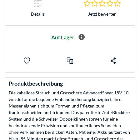
0.0 Stern
Jetzt bewerten
Details
Auf Lager
Produktbeschreibung
Die kabellose Strauch und Grasschere AdvancedShear 18V-10
wurde für die bequeme Einhandbedienung konzipiert. Ihre
Messer eignen sich zum Formen und Pflegen, zum
Kantenschneiden und Trimmen. Das patentierte Anti-Blockier-
System und die Schweizer Doppelklingen sorgen für eine
beeindruckende Präzision und kontinuierliches Schneiden
ohne Verklemmen bei dicken Ästen. Mit einer Akkulaufzeit von
bis zu 85 Minuten macht diese Strauch- und Grasschere das