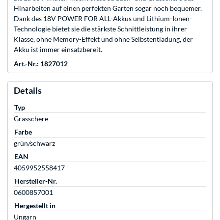
Hinarbeiten auf einen perfekten Garten sogar noch bequemer.
Dank des 18V POWER FOR ALL-Akkus und Lithium-Ionen-
Technologie bietet sie die stärkste Schnittleistung in ihrer
Klasse, ohne Memory-Effekt und ohne Selbstentladung, der
Akku ist immer einsatzbereit.
Art.-Nr.: 1827012
Details
Typ
Grasschere
Farbe
grün/schwarz
EAN
4059952558417
Hersteller-Nr.
0600857001
Hergestellt in
Ungarn