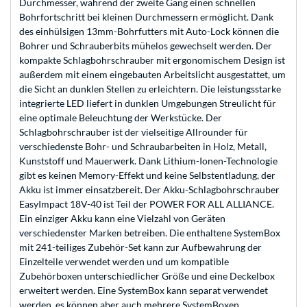
Durchmesser, während der zweite Gang einen schnellen
Bohrfortschritt bei kleinen Durchmessern ermöglicht. Dank
des einhülsigen 13mm-Bohrfutters mit Auto-Lock können die
Bohrer und Schrauberbits mühelos gewechselt werden. Der
kompakte Schlagbohrschrauber mit ergonomischem Design ist
außerdem mit einem eingebauten Arbeitslicht ausgestattet, um
die Sicht an dunklen Stellen zu erleichtern. Die leistungsstarke
integrierte LED liefert in dunklen Umgebungen Streulicht für
eine optimale Beleuchtung der Werkstücke. Der
Schlagbohrschrauber ist der vielseitige Allrounder für
verschiedenste Bohr- und Schraubarbeiten in Holz, Metall,
Kunststoff und Mauerwerk. Dank Lithium-Ionen-Technologie
gibt es keinen Memory-Effekt und keine Selbstentladung, der
Akku ist immer einsatzbereit. Der Akku-Schlagbohrschrauber
EasyImpact 18V-40 ist Teil der POWER FOR ALL ALLIANCE.
Ein einziger Akku kann eine Vielzahl von Geräten
verschiedenster Marken betreiben. Die enthaltene SystemBox
mit 241-teiliges Zubehör-Set kann zur Aufbewahrung der
Einzelteile verwendet werden und um kompatible
Zubehörboxen unterschiedlicher Größe und eine Deckelbox
erweitert werden. Eine SystemBox kann separat verwendet
werden, es können aber auch mehrere SystemBoxen