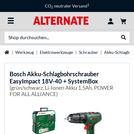
1
CO
neutraler Versand
2
Suche
Suche
Startseite
Werkzeug
Elektrowerkzeuge
Schrauber
Akku-Schlagboh
Bosch
Akku-Schlagbohrschrauber
EasyImpact 18V-40 + SystemBox
(grün/schwarz, Li-Ionen Akku 1,5Ah, POWER
FOR ALL ALLIANCE)