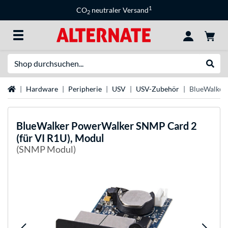
1
CO
neutraler Versand
2
Suche
Suche
Startseite
Hardware
Peripherie
USV
USV-Zubehör
BlueWalker 
BlueWalker
PowerWalker SNMP Card 2
(für VI R1U), Modul
(SNMP Modul)