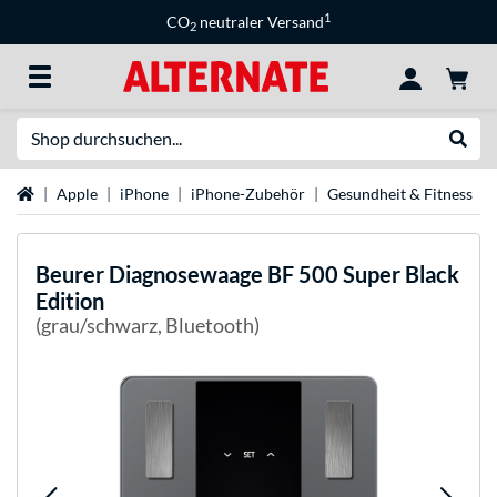
1
CO
neutraler Versand
2
Suche
Suche
Startseite
Apple
iPhone
iPhone-Zubehör
Gesundheit & Fitness
Beurer
Diagnosewaage BF 500 Super Black
Edition
(grau/schwarz, Bluetooth)