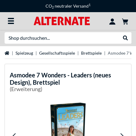
1
CO
neutraler Versand
2
Suche
Suche
Startseite
Spielzeug
Gesellschaftsspiele
Brettspiele
Asmodee 7 Wond
Asmodee
7 Wonders - Leaders (neues
Design), Brettspiel
(Erweiterung)