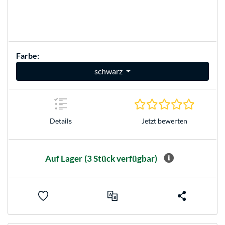
Farbe:
schwarz
0.0 Stern
Jetzt bewerten
Details
Auf Lager
(3 Stück verfügbar)