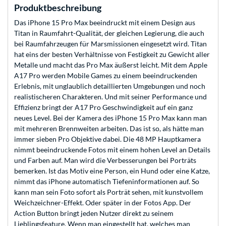
Produktbeschreibung
Das iPhone 15 Pro Max beeindruckt mit einem Design aus
Titan in Raumfahrt-Qualität, der gleichen Legierung, die auch
bei Raumfahrzeugen für Mars­missionen eingesetzt wird. Titan
hat eins der besten Verhältnisse von Festigkeit zu Gewicht aller
Metalle und macht das Pro Max äußerst leicht. Mit dem Apple
A17 Pro werden Mobile Games zu einem beein­druckenden
Erlebnis, mit unglaublich detaillierten Umge­bungen und noch
realistischeren Charakteren. Und mit seiner Performance und
Effizienz bringt der A17 Pro Geschwindig­keit auf ein ganz
neues Level. Bei der Kamera des iPhone 15 Pro Max kann man
mit mehreren Brennweiten arbeiten. Das ist so, als hätte man
immer sieben Pro Objektive dabei. Die 48 MP Hauptkamera
nimmt beeindruckende Fotos mit einem hohen Level an Details
und Farben auf. Man wird die Verbesserungen bei Porträts
bemerken. Ist das Motiv eine Person, ein Hund oder eine Katze,
nimmt das iPhone automatisch Tiefen­informationen auf. So
kann man sein Foto sofort als Porträt sehen, mit kunstvollem
Weichzeichner-Effekt. Oder später in der Fotos App. Der
Action Button bringt jeden Nutzer direkt zu seinem
Lieblingsfeature. Wenn man eingestellt hat, welches man