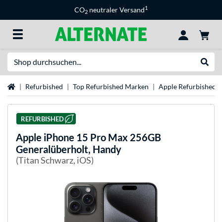
1
CO
neutraler Versand
2
Suche
Suche
Startseite
Refurbished
Top Refurbished Marken
Apple Refurbished
REFURBISHED
Apple
iPhone 15 Pro Max 256GB
Generalüberholt, Handy
(Titan Schwarz, iOS)