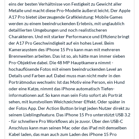
eins der besten Verhältnisse von Festigkeit zu Gewicht aller
Metalle und macht diese Pro-Modelle äußerst leicht. Der Apple
A17 Pro bietet überzeugende Grafikleistung: Mobile Games
werden zu einem beein­druckenden Erlebnis, mit unglaublich
detaillierten Umge­bungen und noch realistischeren
Charakteren. Und mit starker Performance und Effizienz bringt
der A17 Pro Geschwindig­keit auf ein hohes Level. Beim
Kamerasystem des iPhone 15 Pro kann man mit mehreren
Brennweiten arbeiten. Das ist so, als hätte man immer sieben
Pro-Objektive dabei. Die 48 MP Hauptkamera nimmt ­
hochauflösende Fotos mit einem beeindruckenden Level an
Details und Farben auf. Dabei muss man nicht mehr in den
Porträtmodus wechseln: Ist das Motiv eine Person, ein Hund
oder eine Katze, nimmt das iPhone automatisch Tiefen­
informationen auf. So kann man sein Foto sofort als Porträt
sehen, mit kunstvollem Weichzeichner-Effekt. Oder später in
der Fotos App. Der Action Button bringt jeden Nutzer direkt zu
seinem Lieblingsfeature. Das iPhone 15 Pro unterstützt USB 3.2
- für schnel­­lere Pro Workflows als je zuvor. Über den USB‑C
Anschluss kann man seinen Mac oder das iPad mit dem­sel­ben
Kabel laden, das man auch zum Laden des iPhone 15 Pro