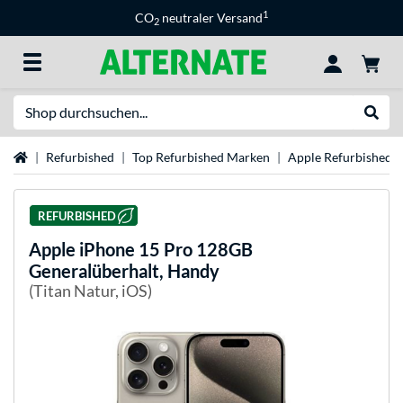
1
CO
neutraler Versand
2
Suche
Suche
Startseite
Refurbished
Top Refurbished Marken
Apple Refurbished
REFURBISHED
Apple
iPhone 15 Pro 128GB
Generalüberhalt, Handy
(Titan Natur, iOS)